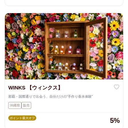
WINKS 【ウィンクス】
那覇・国際通りで出会う、自分だけの“手作り香水体験”
沖縄県
販売
ポイント最大オフ
5%