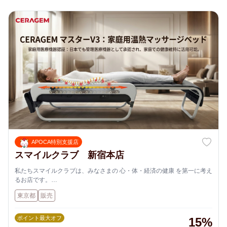
APOCA特別支援店
スマイルクラブ 新宿本店
私たちスマイルクラブは、みなさまの 心・体・経済の健康 を第一に考え
るお店です。
量子エネルギー関連商品や健康食品を通じて、心と体のバランスを整
東京都
販売
え、さらに安心できる暮らしを応援しています。
ポイント最大オフ
15%