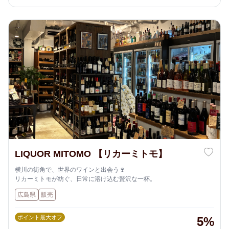
LIQUOR MITOMO 【リカーミトモ】
横川の街角で、世界のワインと出会う🍷
リカーミトモが紡ぐ、日常に溶け込む贅沢な一杯。
広島県
販売
ポイント最大オフ
5%