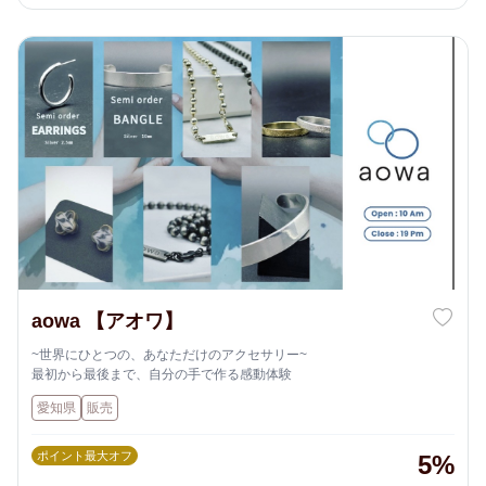
aowa 【アオワ】
~世界にひとつの、あなただけのアクセサリー~
最初から最後まで、自分の手で作る感動体験
愛知県
販売
ポイント最大オフ
5%