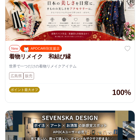
New
APOCA特別支援店
着物リメイク 和結び縁
世界で一つだけの着物リメイクアイテム
広島県
販売
ポイント最大オフ
100%