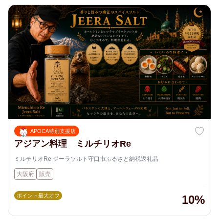
APOCA特別支援店
アジアン料理 ミルチリオRe
ミルチリオRe ジーラソルト守口市ふるさと納税返礼品
大阪府
販売
ポイント最大オフ
10%