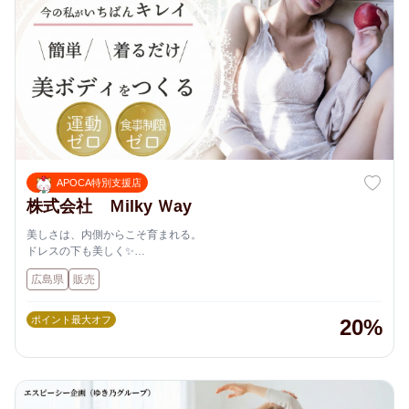
APOCA特別支援店
株式会社 Ｍilky Ｗay
美しさは、内側からこそ育まれる。
ドレスの下も美しく✨
株式会社 Milky Way は、広島・東千田町にサロンを構え、補正ランジェ
広島県
販売
リーMIOLIでお客様を笑顔にします。
ポイント最大オフ
20%