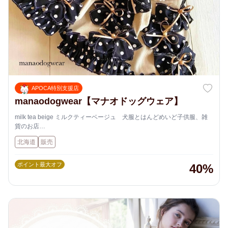
APOCA特別支援店
manaodogwear【マナオドッグウェア】
milk tea beige ミルクティーベージュ 犬服とはんどめいど子供服、雑
貨のお店
北海道
販売
7月31日 札幌市中央区南5条西5丁目 LC参番館 4階IZAKAYA BAR GI-GI
にて 15:00〜19:00まで雑貨 犬服販売致します✨
除霊鑑定は今のところポイント使えません
ポイント最大オフ
40%