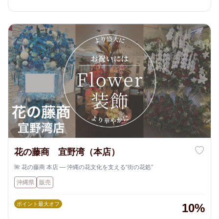
花の藤商 宜野湾（本店）
🌺 花の藤商 本店 ― 沖縄の花文化を支える“街の花処”
沖縄県
販売
ポイント最大オフ
10%