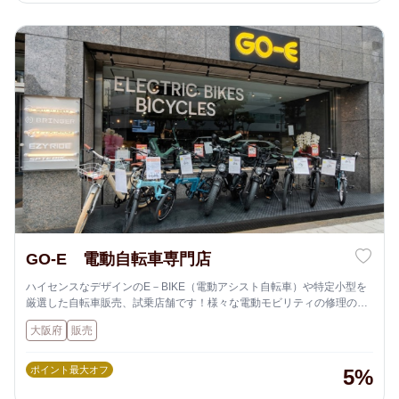
GO-E 電動自転車専門店
ハイセンスなデザインのE－BIKE（電動アシスト自転車）や特定小型を
厳選した自転車販売、試乗店舗です！様々な電動モビリティの修理の持
込にも対応しております。
大阪府
販売
ポイント最大オフ
5%