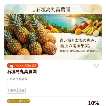
APOCA特別支援店
石垣島丸昌農園
石垣島 丸昌農園
青い海と太陽の恵みあふれる南国・石垣島で、丁寧に育てられた極上の
沖縄県
販売
果実たち。
ポイント最大オフ
10%