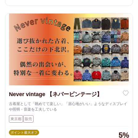
Never vintage 【ネバービンテージ】
古着屋として「眺めてて楽しい」「居心地がいい」ようなディスプレイ
や照明・音楽を工夫している
東京都
販売
ポイント最大オフ
5%