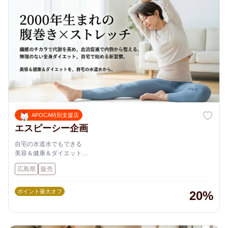
APOCA特別支援店
エスピーシー企画
自宅の水道水でもできる
美容＆健康＆ダイエット
2000年生まれの腹巻きダイエット法と
広島県
販売
ダイエットストレッチ体操をご案内します。
ポイント最大オフ
20%