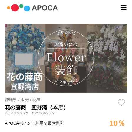
沖縄県 / 販売 / 花屋
花の藤商 宜野湾（本店）
ハナノフジショウ ギノワンホンテン
10％
APOCAポイント利用で最大割引