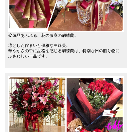
🥀気品あふれる、花の藤商の胡蝶蘭。
凛とした佇まいと優雅な曲線美。
華やかさの中に品格を感じる胡蝶蘭は、特別な日の贈り物に
ふさわしい一品です。