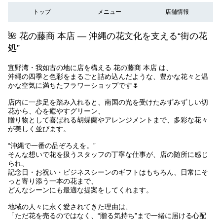
トップ
メニュー
店舗情報
🌺 花の藤商 本店 ― 沖縄の花文化を支える“街の花
処”
宜野湾・我如古の地に店を構える 花の藤商 本店 は、
沖縄の四季と色彩をまるごと詰め込んだような、豊かな花々と温
かな空気に満ちたフラワーショップです🌷
店内に一歩足を踏み入れると、南国の光を受けたみずみずしい切
花から、心を癒やすグリーン、
贈り物として喜ばれる胡蝶蘭やアレンジメントまで、多彩な花々
が美しく並びます。
“沖縄で一番の品ぞろえを。”
そんな想いで花を扱うスタッフの丁寧な仕事が、店の随所に感じ
られ、
記念日・お祝い・ビジネスシーンのギフトはもちろん、日常にそ
っと寄り添う一本の花まで、
どんなシーンにも最適な提案をしてくれます。
地域の人々に永く愛されてきた理由は、
「ただ花を売るのではなく、“贈る気持ち”まで一緒に届ける心配