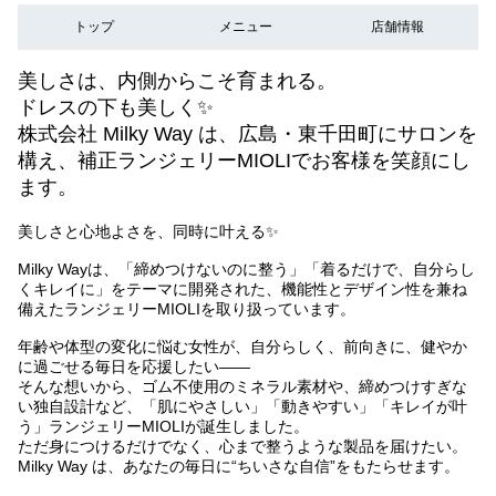
トップ
メニュー
店舗情報
美しさは、内側からこそ育まれる。
ドレスの下も美しく✨
株式会社 Milky Way は、広島・東千田町にサロンを
構え、補正ランジェリーMIOLIでお客様を笑顔にし
ます。
美しさと心地よさを、同時に叶える✨
Milky Wayは、「締めつけないのに整う」「着るだけで、自分らし
くキレイに」をテーマに開発された、機能性とデザイン性を兼ね
備えたランジェリーMIOLIを取り扱っています。
年齢や体型の変化に悩む女性が、自分らしく、前向きに、健やか
に過ごせる毎日を応援したい――
そんな想いから、ゴム不使用のミネラル素材や、締めつけすぎな
い独自設計など、「肌にやさしい」「動きやすい」「キレイが叶
う」ランジェリーMIOLIが誕生しました。
ただ身につけるだけでなく、心まで整うような製品を届けたい。
Milky Way は、あなたの毎日に“ちいさな自信”をもたらせます。