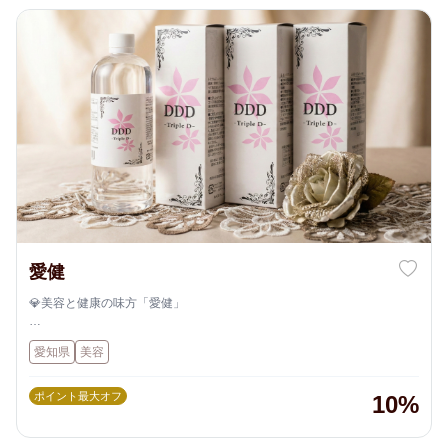
愛健
💎美容と健康の味方「愛健」
ケイ素の力で、内側から輝く美と健康をサポート！
愛知県
美容
ポイント最大オフ
10%