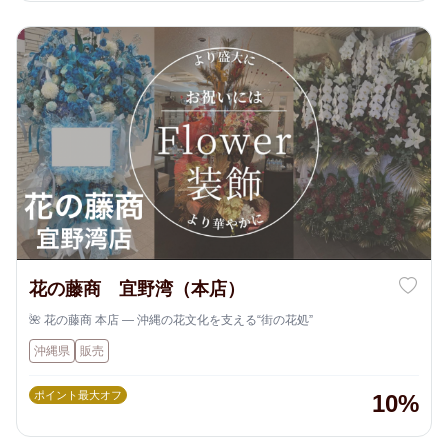
花の藤商 宜野湾（本店）
🌺 花の藤商 本店 ― 沖縄の花文化を支える“街の花処”
沖縄県
販売
ポイント最大オフ
10%