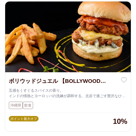
ボリウッドジュエル 【BOLLYWOOD
JEWEL】
五感をくすぐるスパイスの香り。
インドの情熱とヨーロッパの洗練が調和する、北谷で過ごす贅沢なひと
とき。
沖縄県
飲食
ポイント最大オフ
10%