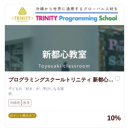
プログラミングスクールトリニティ 新都心教
室
子どもの「好き」が、学びになる場
所。
沖縄県内に展開する【プログラミングスクールTRINITY】は、ただプロ
沖縄県
教育
グラミングを教えるだけではありません。
お子さま一人ひとりのペースや個性を大切に、楽しみながら「思考力」
「創造力」「集中力」を育む学びの場です。
ポイント最大オフ
10%