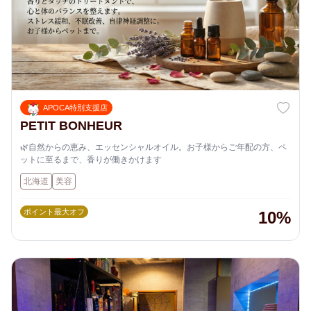
APOCA特別支援店
PETIT BONHEUR
🌿自然からの恵み、エッセンシャルオイル。お子様からご年配の方、ペ
ットに至るまで、香りが働きかけます
北海道
美容
ポイント最大オフ
10%