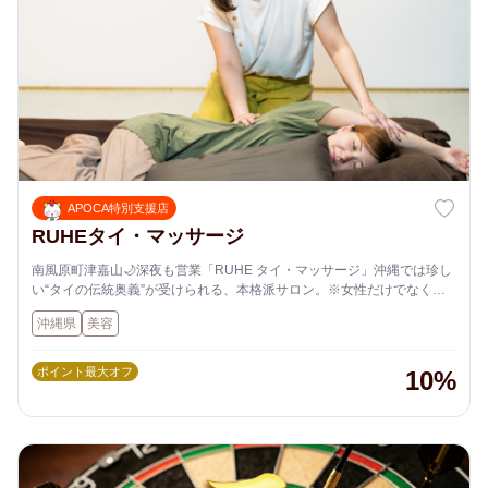
APOCA特別支援店
RUHEタイ・マッサージ
南風原町津嘉山🌙深夜も営業「RUHE タイ・マッサージ」沖縄では珍し
い“タイの伝統奥義”が受けられる、本格派サロン。※女性だけでなく男
性もOK！
沖縄県
美容
ポイント最大オフ
10%