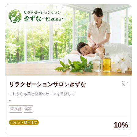
リラクゼーションサロンきずな
これからも美と健康のサロンを目指して
リラクゼーションサロンきずなでは、常にお客様に最適且つ快適な「美
東京都
美容
と健康」をお届けするために、最新機器の調査にも力を入れています。
今回はこんなキーワードに最適な機器を導入予定です！
ポイント最大オフ
10%