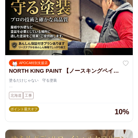
APOCA特別支援店
NORTH KING PAINT 【ノースキングペイン
ト】
塗るだけじゃない 守る塗装
あんしん保証付きプランあります
北海道
工事
リーズナブルなあんしん価格でしっかり施工
プロの技術と確かな高品質
ポイント最大オフ
10%