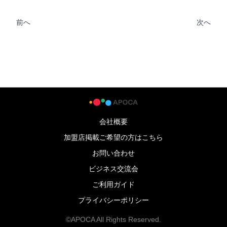
・細胞とエネルギーを活性化
前へ
次へ
・微小循環と代謝を促進
・経絡を整える
・冷えや湿気、老廃物を体外に排出
・脂肪燃焼とシェイプアップ
・炎症、痛み、疲労を和らげる
会社概要
加盟店掲載ご希望の方はこちら
今月、２０２５年１０月中にリラクゼーションサロンきずなのメニュー
ご利用の方は、この最新機器の「フル体験無料」をプレゼントいたしま
お問い合わせ
す。
ビジネス交流会
ご利用ガイド
プライバシーポリシー
©APOCA All Rights Reserved.