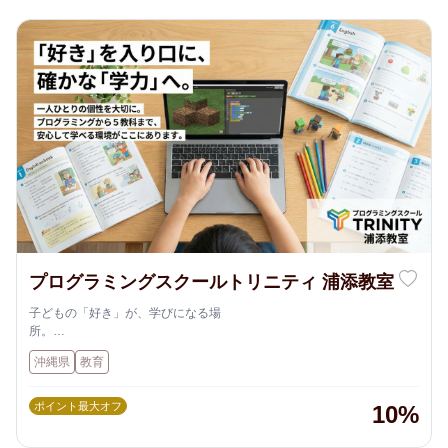
プログラミングスクールトリニティ 浦添教室
子どもの「好き」が、学びになる場
所。
沖縄県内に展開する【プログラミングスクールTRINITY】は、ただプロ
沖縄県
教育
グラミングを教えるだけではありません。
お子さま一人ひとりのペースや個性を大切に、楽しみながら「思考力」
「創造力」「集中力」を育む学びの場です。
ポイント最大オフ
10%