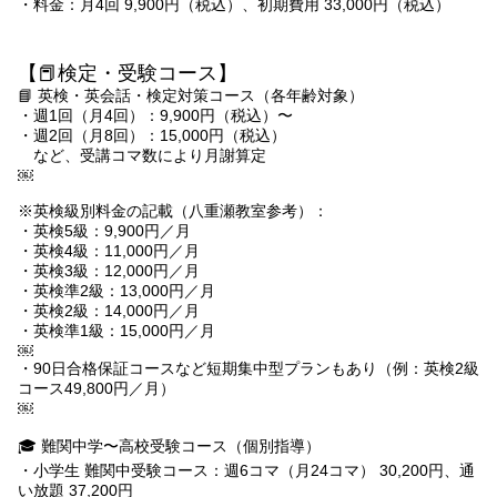
・料金：月4回 9,900円（税込）、初期費用 33,000円（税込）
【📕検定・受験コース】
📘 英検・英会話・検定対策コース（各年齢対象）
・週1回（月4回）：9,900円（税込）〜
・週2回（月8回）：15,000円（税込）
など、受講コマ数により月謝算定
￼
※英検級別料金の記載（八重瀬教室参考）：
・英検5級：9,900円／月
・英検4級：11,000円／月
・英検3級：12,000円／月
・英検準2級：13,000円／月
・英検2級：14,000円／月
・英検準1級：15,000円／月
￼
・90日合格保証コースなど短期集中型プランもあり（例：英検2級
コース49,800円／月）
￼
🎓 難関中学〜高校受験コース（個別指導）
・小学生 難関中受験コース：週6コマ（月24コマ） 30,200円、通
い放題 37,200円