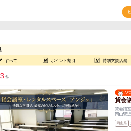
県
すべて
ポイント割引
特別支援店舗
3
件
AP
貸会
貸会議
岡山駅近
岡山県