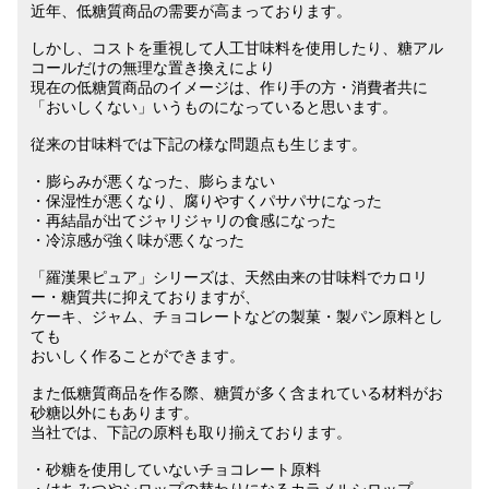
近年、低糖質商品の需要が高まっております。
しかし、コストを重視して人工甘味料を使用したり、糖アル
コールだけの無理な置き換えにより
現在の低糖質商品のイメージは、作り手の方・消費者共に
「おいしくない」いうものになっていると思います。
従来の甘味料では下記の様な問題点も生じます。
・膨らみが悪くなった、膨らまない
・保湿性が悪くなり、腐りやすくパサパサになった
・再結晶が出てジャリジャリの食感になった
・冷涼感が強く味が悪くなった
「羅漢果ピュア」シリーズは、天然由来の甘味料でカロリ
ー・糖質共に抑えておりますが、
ケーキ、ジャム、チョコレートなどの製菓・製パン原料とし
ても
おいしく作ることができます。
また低糖質商品を作る際、糖質が多く含まれている材料がお
砂糖以外にもあります。
当社では、下記の原料も取り揃えております。
・砂糖を使用していないチョコレート原料
・はちみつやシロップの替わりになるカラメルシロップ