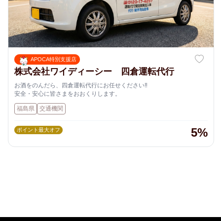
APOCA特別支援店
株式会社ワイディーシー 四倉運転代行
お酒をのんだら、四倉運転代行にお任せください‼️
安全・安心に皆さまをおおくりします。
福島県
交通機関
5%
ポイント最大オフ