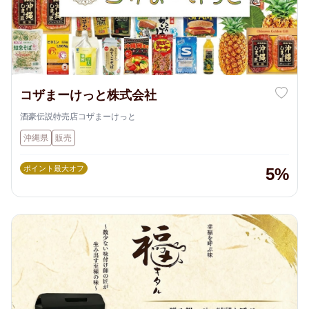
コザまーけっと株式会社
酒豪伝説特売店コザまーけっと
沖縄県
販売
ポイント最大オフ
5%