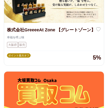
株式会社GreeeeAt Zone 【グレートゾーン】
幸福を呼ぶ味
大阪府
販売
ポイント最大オフ
5%