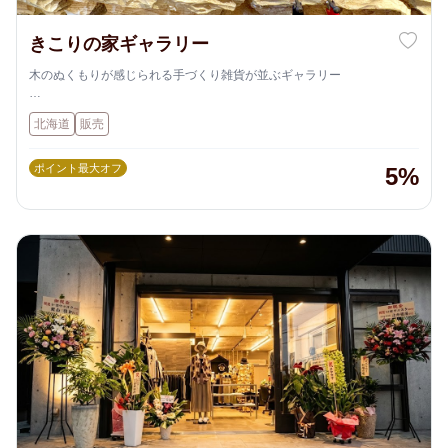
きこりの家ギャラリー
木のぬくもりが感じられる手づくり雑貨が並ぶギャラリー
阿寒湖の森で採れた松ぼっくりや小枝など自然素材を活用し、動物や森
北海道
販売
の世界観をテーマにした木彫り雑貨やインテリアが豊富に揃っています
ポイント最大オフ
5%