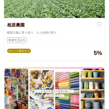
相原農園
砥部の風に寄り添う、人と自然の実り
愛媛県
販売
ポイント最大オフ
5%