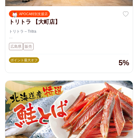
APOCA特別支援店
トリトラ 【大町店】
トリトラ – Tritra
“自分らしさ”を楽しむ、大人のためのセレクト洋品店
広島県
販売
🌿 アートのように着こなす、自由なファッション
ポイント最大オフ
5%