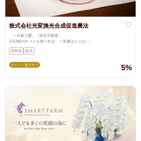
株式会社光変換光合成促進農法
「一日食三棗」「終生不顕老」
1日3粒のナツメを食べれば、一生歳はとらない
(1750年以上前からの中国の諺)
長野県
販売
長野県内で9年間生育し、本格的に出荷を始めました！
ポイント最大オフ
5%