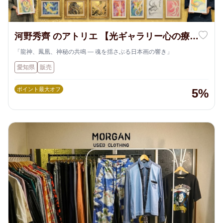
河野秀齊 のアトリエ 【光ギャラリー心の療
法】
「龍神、鳳凰、神秘の共鳴 — 魂を揺さぶる日本画の響き」
愛知県
販売
ポイント最大オフ
5%