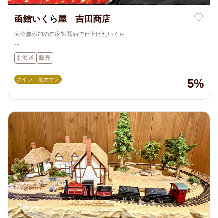
函館いくら屋 吉田商店
完全無添加の自家製醤油で仕上げたいくら
吉田商店では、保存料・着色料・化学調味料を一切使用しない、自家製
北海道
販売
のいくら専用醤油を開発。その醤油でじっくり漬け込まれたいくらは、
まろやかな旨みと新鮮さが際立つ味わいです。これは多くのお客さんに
支持されているポイントです。
ポイント最大オフ
5%