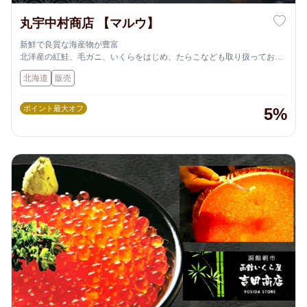
丸宇中村商店 【マルウ】
新鮮で良質な海産物が豊富
北洋産の紅鮭、毛ガニ、いくらをはじめ、たらこなども取り扱ってお
り、函館とその周辺で水揚げされた新鮮な海産物を厳選して販売してい
北海道
販売
ます
ポイント最大オフ
5%