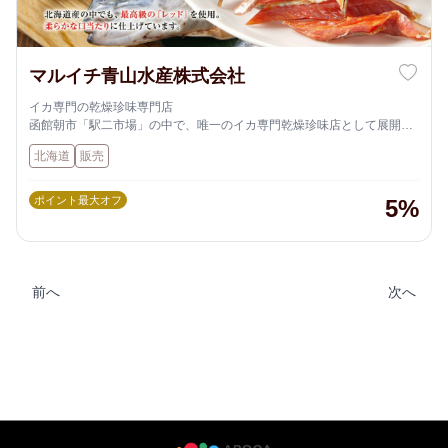
マルイチ青山水産株式会社
イカ専門の乾燥珍味専門店
函館朝市「駅二市場」の中で、唯一のイカ専門乾燥珍味店として展開し
ています。
北海道
販売
近海で揚がった函館産のイカを、自社工場で一貫処理・加工して提供し
ており、品質管理が徹底されています。
看板商品の「黄金のしいか」が絶品
ポイント最大オフ
5%
店頭での実演販売で焼きたてをその場で楽しめる「黄金のしいか」
（1,080円）。香りと食感に驚きがあり、噛むほどにイカの旨みが広が
ります。
高温加熱→ローラーで3倍に引き伸ばす製法により、柔らかく食べやす
い珍味に仕上がっています。
前へ
次へ
「スルメとは思えない柔らかさ」「入れ歯の方でも食べられる」という
声もあるほど、幅広い年代に人気です