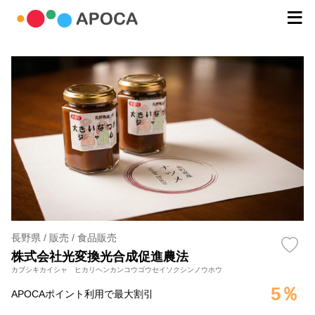
長野県 / 販売 / 食品販売
株式会社光変換光合成促進農法
カブシキカイシャ ヒカリヘンカンコウゴウセイソクシンノウホウ
5％
APOCAポイント利用で最大割引