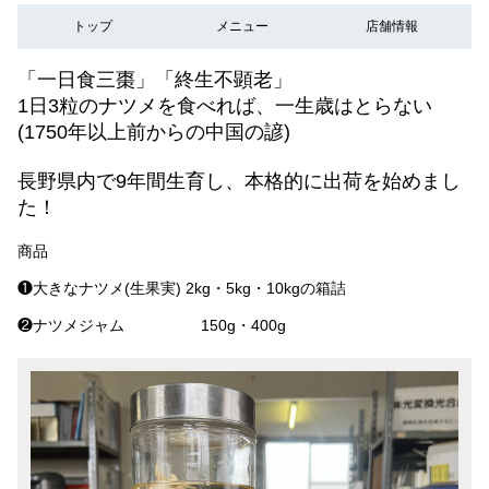
トップ
メニュー
店舗情報
「一日食三棗」「終生不顕老」
1日3粒のナツメを食べれば、一生歳はとらない
(1750年以上前からの中国の諺)
長野県内で9年間生育し、本格的に出荷を始めまし
た！
商品
❶大きなナツメ(生果実) 2kg・5kg・10kgの箱詰
❷ナツメジャム 150g・400g