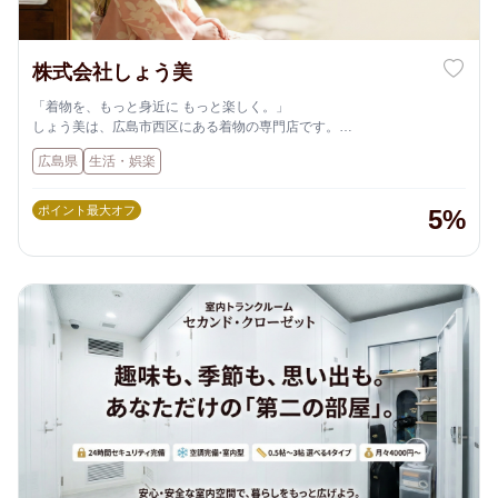
株式会社しょう美
「着物を、もっと身近に もっと楽しく。」
しょう美は、広島市西区にある着物の専門店です。
広島県
生活・娯楽
着物販売・着物レンタル・着付け教室・着付けサービスを通して、
“特別な日だけでなく、日常の中でも気軽に楽しめる着物文化”をお届け
しています。
ポイント最大オフ
5%