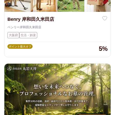
Benry 岸和田久米田店
ベンリー岸和田久米田店
大阪府
生活・娯楽
ポイント最大オフ
5%