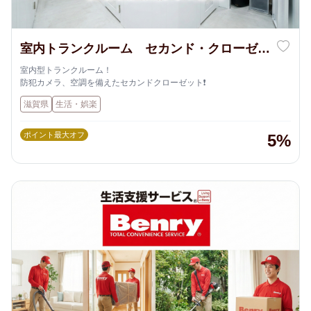
室内トランクルーム セカンド・クローゼッ
ト
室内型トランクルーム！
防犯カメラ、空調を備えたセカンドクローゼット❗️
滋賀県
生活・娯楽
ポイント最大オフ
5%