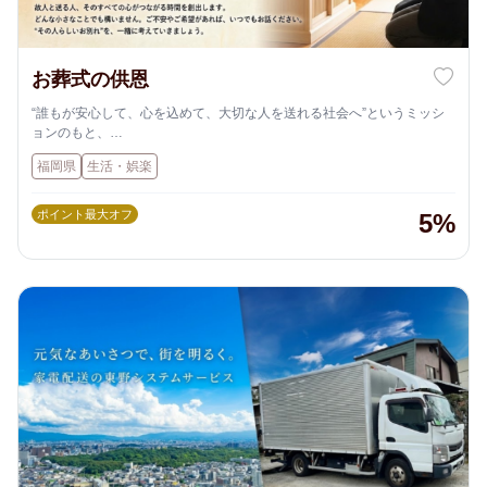
お葬式の供恩
“誰もが安心して、心を込めて、大切な人を送れる社会へ”というミッシ
ョンのもと、
テクノロジーと真心を融合させた新しい葬送のカタチを提供していま
福岡県
生活・娯楽
す。
家族葬・一日葬・直葬など、個別に合わせたご葬儀プランの提供
オンライン葬儀・ハイブリッド葬（対面＋配信）への対応
ポイント最大オフ
5%
葬儀後の手続きやグリーフケアのサポート
地域社会と連携した終活・事前相談サービスの運営