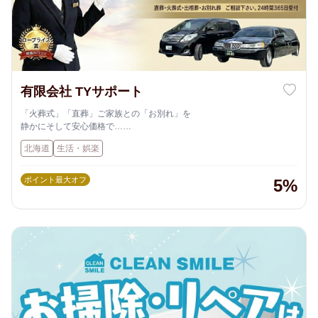
有限会社 TYサポート
「火葬式」「直葬」ご家族との「お別れ」を
静かにそして安心価格で…
低価格でもご納得いただけるお見送り「大切な家族との最後のお別れ」
北海道
生活・娯楽
を住み慣れたお家でゆっくりと過ごしそして静かに見送りたい・・・
そんなご家族の想いに寄り添います。
自社安置所を持ち、経験豊富なスタッフが24時間対応で、事前相談から
ポイント最大オフ
5%
搬送、葬儀施行、火葬対応までを一貫してサポートするため、安心して
相談できます。