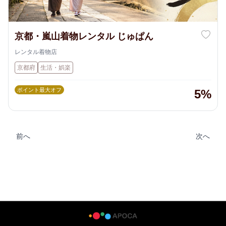
京都・嵐山着物レンタル じゅぱん
レンタル着物店
京都府
生活・娯楽
ポイント最大オフ
5%
前へ
次へ