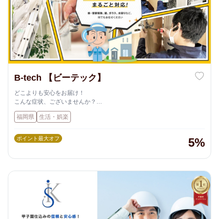
B-tech 【ビーテック】
どこよりも安心をお届け！
こんな症状、ございませんか？
福岡県
生活・娯楽
屋根に蜂の巣が
あるのを見つけた
ポイント最大オフ
5%
近所で蜂駆除を
していた
家の中で蜂を
見かけた
付近の木の幹に
空洞ができている