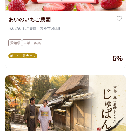
あいのいちご農園
あいのいちご農園（常滑市 樽水町）
脱サラ大将と、いちご大好きなスタッフが心を込めて育てる「あいのい
愛知県
生活・娯楽
ちご農園」。
知多半島でも珍しい“ナイターいちご狩り”を開催しており、昼も夜も楽
しめる農園です🍓
ポイント最大オフ
5%