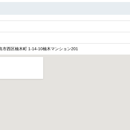
 広島市西区楠木町 1-14-10楠木マンション201