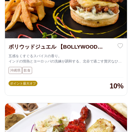
ボリウッドジュエル 【BOLLYWOOD
JEWEL】
五感をくすぐるスパイスの香り。
インドの情熱とヨーロッパの洗練が調和する、北谷で過ごす贅沢なひと
とき。
沖縄県
飲食
ポイント最大オフ
10%