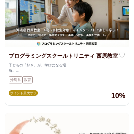
プログラミングスクールトリニティ 西原教室
子どもの「好き」が、学びになる場
所。
沖縄県内に展開する【プログラミングスクールTRINITY】は、ただプロ
沖縄県
教育
グラミングを教えるだけではありません。
お子さま一人ひとりのペースや個性を大切に、楽しみながら「思考力」
「創造力」「集中力」を育む学びの場です。
ポイント最大オフ
10%