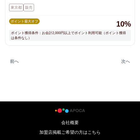
２月１８日から１９日社員研修の為おやすみなさいませて頂きます。
東京都
販売
マレーシアボルネオ島に日本人村を構築している現地法人MJP(ミリジャ
パンプロジェクト)の日本窓口として設立された日本法人合同会社鳥任せ
倶楽部が運営しています。
ポイント最大オフ
10%
ポイント獲得条件：お会計2,000円以上でポイント利用可能（ポイント獲得
は条件なし）
前へ
次へ
会社概要
加盟店掲載ご希望の方はこちら