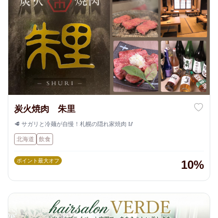
炭火焼肉 朱里
🥩 サガリと冷麺が自慢！札幌の隠れ家焼肉 🥢
北海道
飲食
ポイント最大オフ
10%