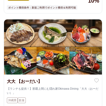
10%
ポイント獲得条件：新規ご利用でポイント獲得＆利用可能
大大 【おーだい】
【ランチも提供！】那覇上間にむ隠れ家Okinawa Dining「大大（おーだ
い）」
沖縄県
飲食