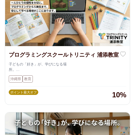
プログラミングスクールトリニティ 浦添教室
子どもの「好き」が、学びになる場
所。
沖縄県内に展開する【プログラミングスクールTRINITY】は、ただプロ
沖縄県
教育
グラミングを教えるだけではありません。
お子さま一人ひとりのペースや個性を大切に、楽しみながら「思考力」
「創造力」「集中力」を育む学びの場です。
ポイント最大オフ
10%