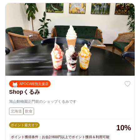
APOCA特別支援店
Shopくるみ
旭山動物園正門前のショップくるみです
北海道
飲食
ポイント最大オフ
10%
ポイント獲得条件：お会計800円以上でポイント獲得＆利用可能