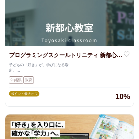
プログラミングスクールトリニティ 新都心教
室
子どもの「好き」が、学びになる場
所。
沖縄県内に展開する【プログラミングスクールTRINITY】は、ただプロ
沖縄県
教育
グラミングを教えるだけではありません。
お子さま一人ひとりのペースや個性を大切に、楽しみながら「思考力」
「創造力」「集中力」を育む学びの場です。
ポイント最大オフ
10%