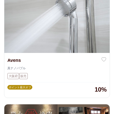
Avens
真ナノバブル
大阪府
販売
ポイント最大オフ
10%