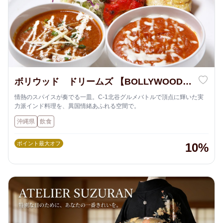
ボリウッド ドリームズ 【BOLLYWOOD
DREAMS】
情熱のスパイスが奏でる一皿。C-1北谷グルメバトルで頂点に輝いた実
力派インド料理を、異国情緒あふれる空間で。
沖縄県
飲食
ポイント最大オフ
10%