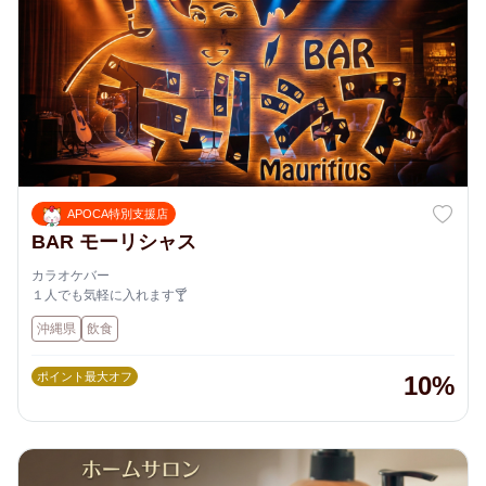
APOCA特別支援店
BAR モーリシャス
カラオケバー
１人でも気軽に入れます🍸
沖縄県
飲食
ポイント最大オフ
10%