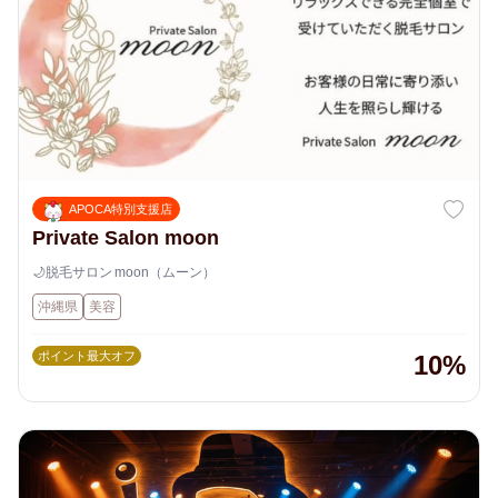
APOCA特別支援店
Private Salon moon
🌙脱毛サロン moon（ムーン）
沖縄県
美容
ポイント最大オフ
10%