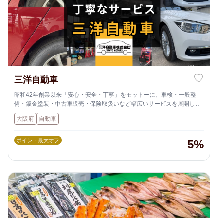
三洋自動車
昭和42年創業以来「安心・安全・丁寧」をモットーに、車検・一般整
備・鈑金塗装・中古車販売・保険取扱いなど幅広いサービスを展開して
る自動車整備工場です。
大阪府
自動車
「相談しやすく任せて安心」「次回もお願いしたい」のお声を力に、大
阪の北摂でお客様満足度ＮＯ．１を目指しています！
ポイント最大オフ
5%
整備代、修理代など費用を安く抑えたい方必見です！