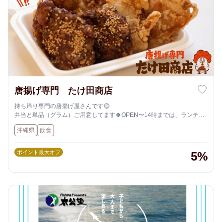
唐揚げ専門 たけ田商店
持ち帰り専門の唐揚げ屋さんです😊
弁当と単品（グラム）ご用意してます🍀OPEN〜14時までは、ランチ限
定で玉子スープがセルフサービスです✨
沖縄県
飲食
ポイント最大オフ
5%