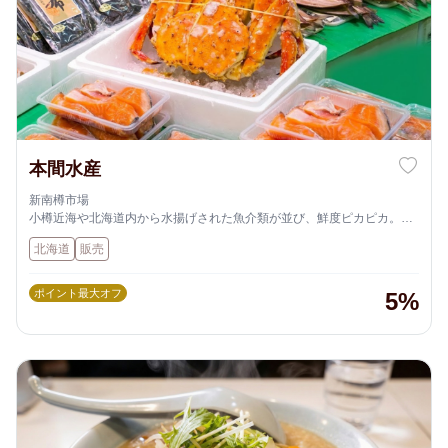
本間水産
新南樽市場
小樽近海や北海道内から水揚げされた魚介類が並び、鮮度ピカピカ。特
にマグロは本鮪のみ扱いで、赤身から中トロ、大トロまで揃っていま
北海道
販売
す。
ホッケの開き、ボタンエビ、カニ、昆布など、北海ならではの海の幸も
豊富
ポイント最大オフ
5%