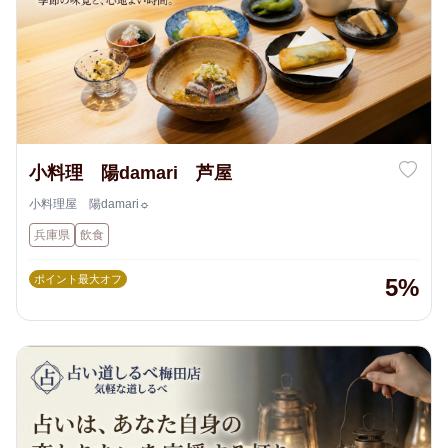
小料理 陽damari 芦屋
小料理屋 陽damari☼
兵庫県
飲食
ポイント最大オフ
5%