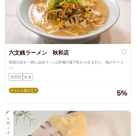
六文銭ラーメン 秋和店
戦国の志を一杯に込めて──上田城の城下町から生まれた、魂のラーメ
ン。
長野県
飲食
ポイント最大オフ
5%