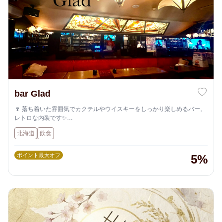
bar Glad
🍷 落ち着いた雰囲気でカクテルやウイスキーをしっかり楽しめるバー。
レトロな内装です✨
隠れ家にぴったりです✨
北海道
飲食
ポイント最大オフ
5%