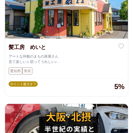
髪工房 めいと
アートな外観のまちの床屋さん
見て楽しい♫ 切ってうれしい♪
やさしい街のヘアサロン
愛知県
美容
ポイント最大オフ
5%