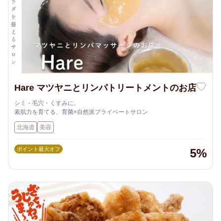
Hare マツヤニとリンパトリートメントのお店
シミ・毛穴・くすみに。
素肌力を育てる、育菌×自然派プライベートサロン
北海道
美容
ポイント最大オフ
5%