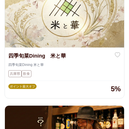
四季旬菜Dining 米と華
四季旬菜Dining 米と華
兵庫県
飲食
ポイント最大オフ
5%