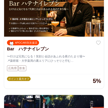
APOCA特別支援店
Bar ハテナイレブン
〜行けば元気になる！笑顔と会話があふれる夜のたまり場〜
📍薬研堀・大学薬局の裏エリアにひっそりと佇む
ちょっと不思議で、ちょっと楽しい名前のお店「ハテナ Eleven」✨
広島県
飲食
ポイント最大オフ
5%