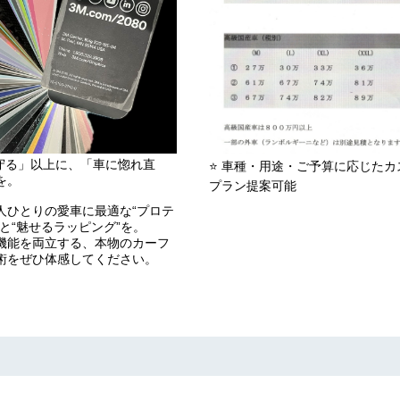
守る」以上に、「車に惚れ直
⭐️ 車種・用途・ご予算に応じたカ
を。
プラン提案可能
人ひとりの愛車に最適な“プロテ
”と“魅せるラッピング”を。
機能を両立する、本物のカーフ
術をぜひ体感してください。