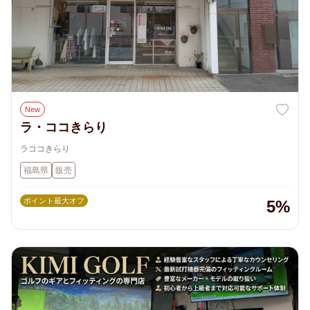
New
ラ・ココきらり
ラココきらり
福島県
販売
ポイント最大オフ
5%