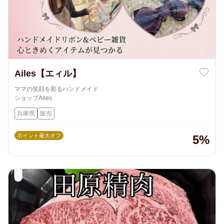
Ailes【エィル】
ママの笑顔を彩るハンドメイド
ショップAiles
兵庫県
販売
ポイント最大オフ
5%