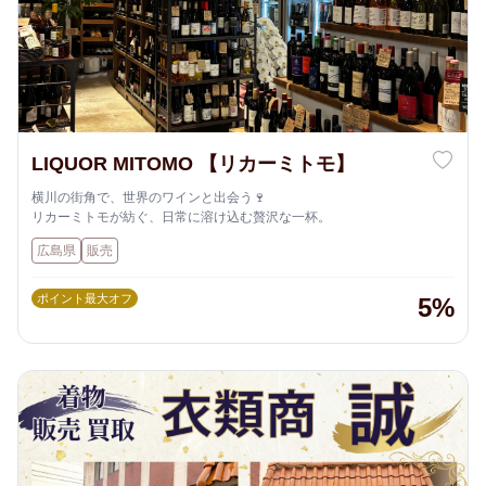
LIQUOR MITOMO 【リカーミトモ】
横川の街角で、世界のワインと出会う🍷
リカーミトモが紡ぐ、日常に溶け込む贅沢な一杯。
広島県
販売
ポイント最大オフ
5%