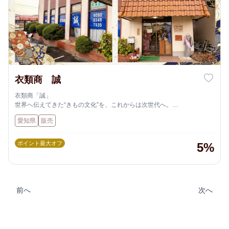
衣類商 誠
衣類商「誠」
世界へ伝えてきた“きもの文化”を、これからは次世代へ。
日本の伝統を未来へ紡ぐ活動を広げています。
愛知県
販売
ポイント最大オフ
5%
前へ
次へ