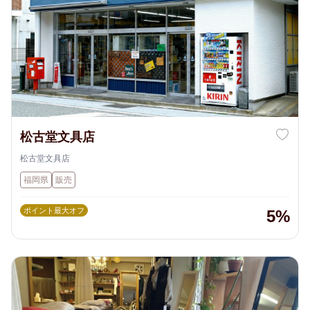
松古堂文具店
松古堂文具店
福岡県
販売
ポイント最大オフ
5%