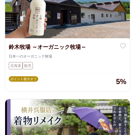
鈴木牧場 ～オーガニック牧場～
日本一のオーガニック牧場
北海道
販売
ポイント最大オフ
5%