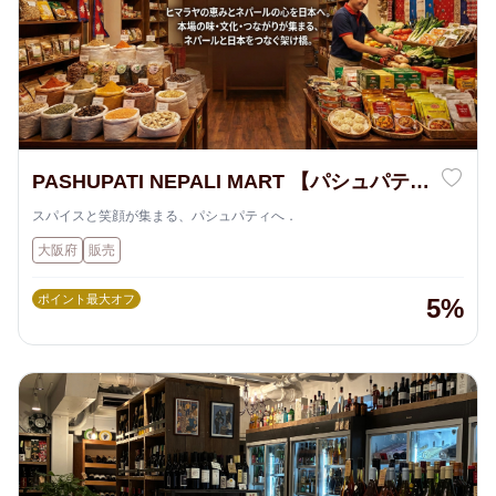
PASHUPATI NEPALI MART 【パシュパティ
ネパールマート】
スパイスと笑顔が集まる、パシュパティへ．
大阪府
販売
ポイント最大オフ
5%