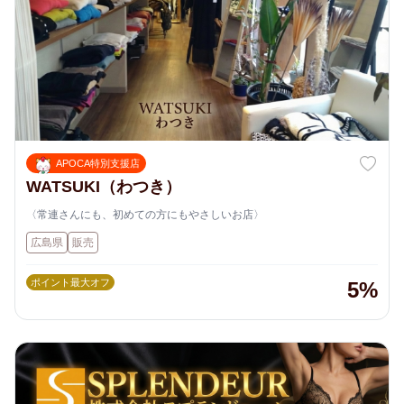
APOCA特別支援店
WATSUKI（わつき）
〈常連さんにも、初めての方にもやさしいお店〉
広島県
販売
ポイント最大オフ
5%