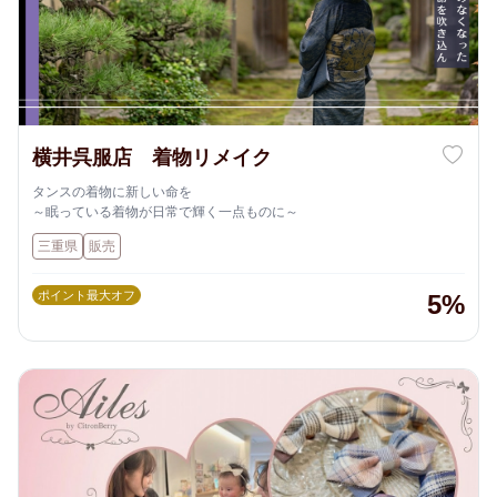
横井呉服店 着物リメイク
タンスの着物に新しい命を
～眠っている着物が日常で輝く一点ものに～
三重県
販売
ポイント最大オフ
5%