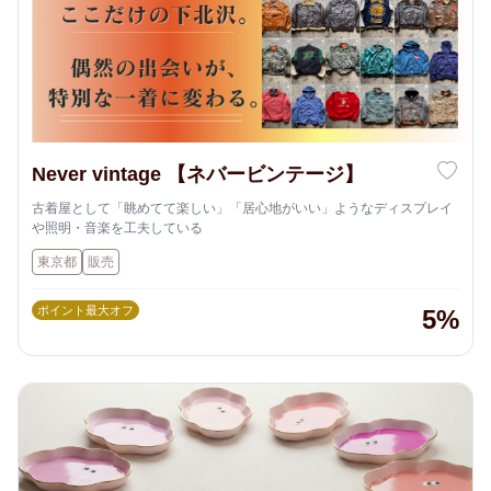
Never vintage 【ネバービンテージ】
古着屋として「眺めてて楽しい」「居心地がいい」ようなディスプレイ
や照明・音楽を工夫している
東京都
販売
ポイント最大オフ
5%