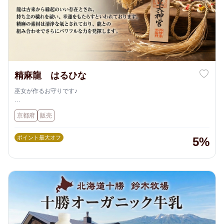
精麻龍 はるひな
巫女が作るお守りです♪
自立、しめ縄、和飾りタイプなど様々
京都府
販売
オーダー受付しておりますので、
どんな場所にも対応可能です。
ご質問やご興味がある方は、
ポイント最大オフ
5%
お氣軽にお問い合わせください。