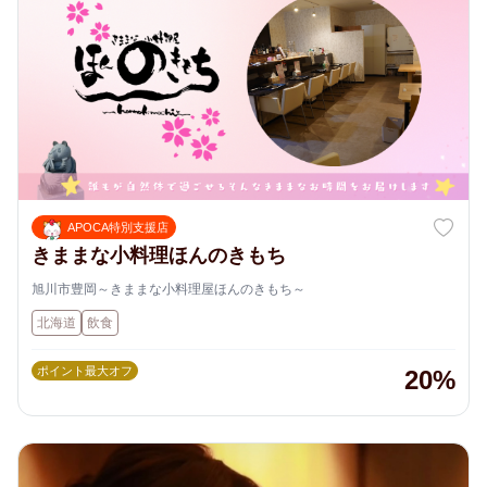
APOCA特別支援店
きままな小料理ほんのきもち
旭川市豊岡～きままな小料理屋ほんのきもち～
北海道
飲食
ポイント最大オフ
20%