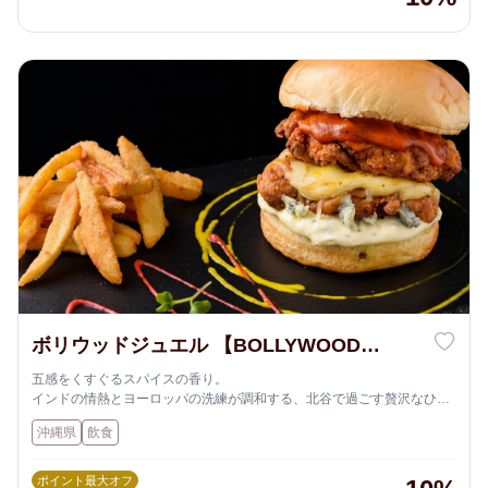
ボリウッドジュエル 【BOLLYWOOD
JEWEL】
五感をくすぐるスパイスの香り。
インドの情熱とヨーロッパの洗練が調和する、北谷で過ごす贅沢なひと
とき。
沖縄県
飲食
ポイント最大オフ