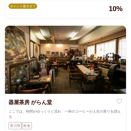
ポイント最大オフ
10%
器屋茶房 がらん堂
ここでは、時間がゆっくりと流れ 一杯のコーヒーが人生の実りを讃え
る
香川県
飲食