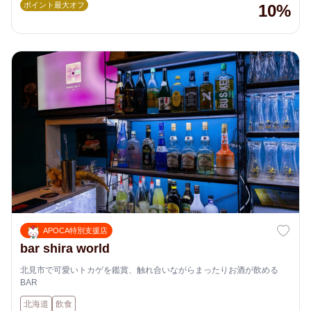
ポイント最大オフ
10%
APOCA特別支援店
bar shira world
北見市で可愛いトカゲを鑑賞、触れ合いながらまったりお酒が飲める
BAR
北海道
飲食