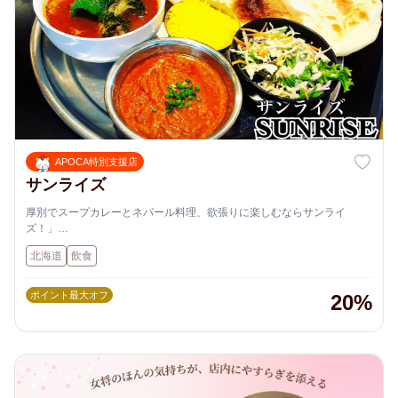
APOCA特別支援店
サンライズ
厚別でスープカレーとネパール料理、欲張りに楽しむならサンライ
ズ！」
•「スープもカレーも、ここでしか味わえない一杯を」
北海道
飲食
•「辛さも具材も自由自在。あなた好みのカレー体験を」
•「50種類以上の本格スパイス料理、食べ放題コースも充実」
ポイント最大オフ
20%