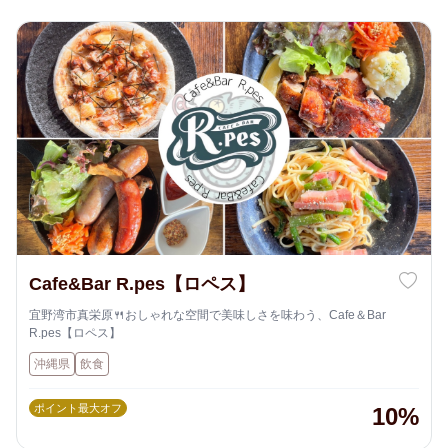
Cafe&Bar R.pes【ロペス】
宜野湾市真栄原🍴おしゃれな空間で美味しさを味わう、Cafe＆Bar
R.pes【ロペス】
沖縄県
飲食
ポイント最大オフ
10%