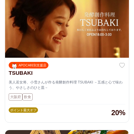
APOCA特別支援店
TSUBAKI
美人若女将、小雪さんが作る発酵創作料理 TSUBAKI －五感と心で味わ
う、やさしさのひと皿－
大阪府
飲食
ポイント最大オフ
20%