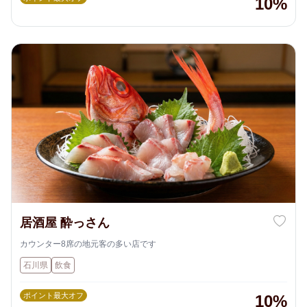
10%
居酒屋 酔っさん
カウンター8席の地元客の多い店です
石川県
飲食
ポイント最大オフ
10%