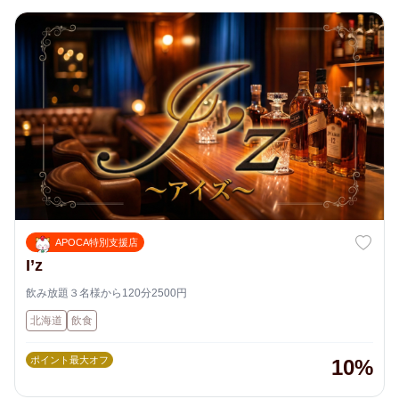
APOCA特別支援店
I’z
飲み放題３名様から120分2500円
北海道
飲食
ポイント最大オフ
10%