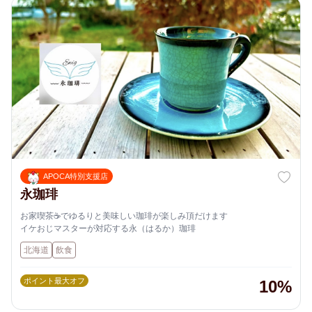
APOCA特別支援店
永珈琲
お家喫茶☕️でゆるりと美味しい珈琲が楽しみ頂だけます
イケおじマスターが対応する永（はるか）珈琲
北海道
飲食
ポイント最大オフ
10%