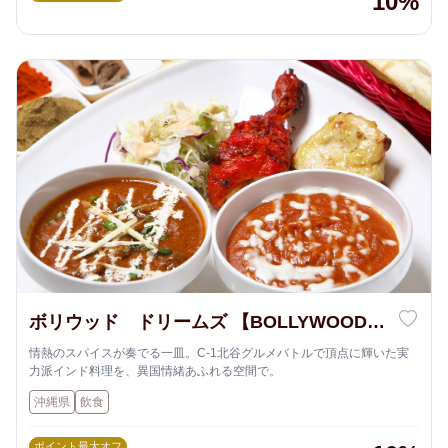
10%
ボリウッド ドリームズ 【BOLLYWOOD
DREAMS】
情熱のスパイスが奏でる一皿。C-1北谷グルメバトルで頂点に輝いた実
力派インド料理を、異国情緒あふれる空間で。
沖縄県
飲食
ポイント最大オフ