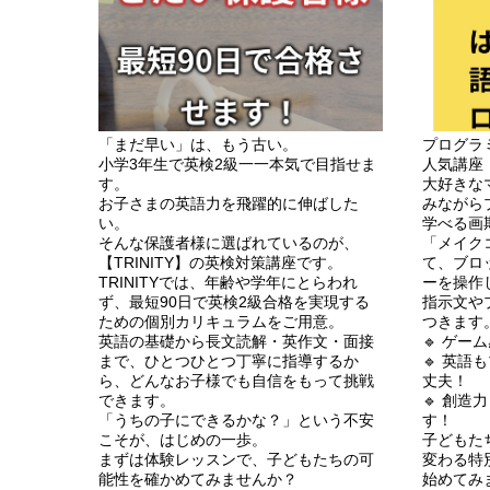
「まだ早い」は、もう古い。
プログラ
小学3年生で英検2級一一本気で目指せま
人気講座
す。
大好きな
お子さまの英語力を飛躍的に伸ばした
みながら
い。
学べる画
そんな保護者様に選ばれているのが、
「メイクコ
【TRINITY】の英検対策講座です。
て、ブロ
TRINITYでは、年齢や学年にとらわれ
ーを操作
ず、最短90日で英検2級合格を実現する
指示文や
ための個別カリキュラムをご用意。
つきます
英語の基礎から長文読解・英作文・面接
🔹 ゲー
まで、ひとつひとつ丁寧に指導するか
🔹 英
ら、どんなお子様でも自信をもって挑戦
丈夫！
できます。
🔹 創
「うちの子にできるかな？」という不安
す！
こそが、はじめの一歩。
子どもた
まずは体験レッスンで、子どもたちの可
変わる特
能性を確かめてみませんか？
始めてみ