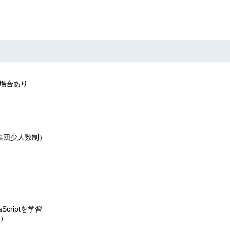
る場合あり
集団少人数制）
riptを学習
込）