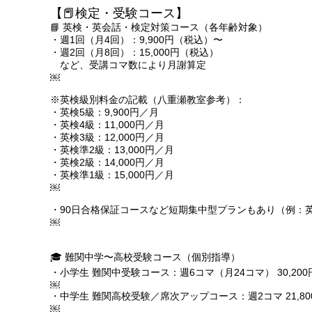
【📕検定・受験コース】
📘 英検・英会話・検定対策コース（各年齢対象）
・週1回（月4回）：9,900円（税込）〜
・週2回（月8回）：15,000円（税込）
など、受講コマ数により月謝算定
￼
※英検級別料金の記載（八重瀬教室参考）：
・英検5級：9,900円／月
・英検4級：11,000円／月
・英検3級：12,000円／月
・英検準2級：13,000円／月
・英検2級：14,000円／月
・英検準1級：15,000円／月
￼
・90日合格保証コースなど短期集中型プランもあり（例：英検
￼
🎓 難関中学〜高校受験コース（個別指導）
・小学生 難関中受験コース：週6コマ（月24コマ） 30,200円
￼
・中学生 難関高校受験／席次アップコース：週2コマ 21,800円
￼