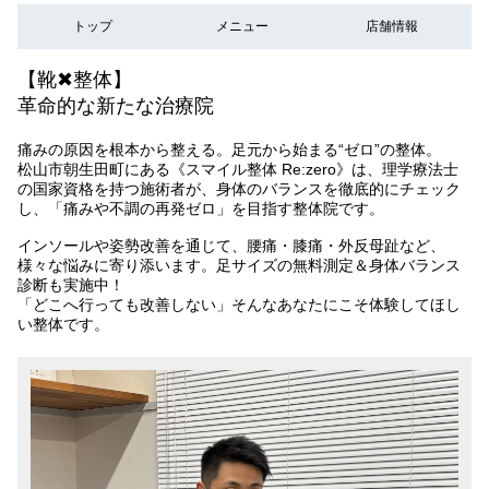
トップ
メニュー
店舗情報
【靴✖︎整体】
革命的な新たな治療院
痛みの原因を根本から整える。足元から始まる“ゼロ”の整体。
松山市朝生田町にある《スマイル整体 Re:zero》は、理学療法士
の国家資格を持つ施術者が、身体のバランスを徹底的にチェック
し、「痛みや不調の再発ゼロ」を目指す整体院です。
インソールや姿勢改善を通じて、腰痛・膝痛・外反母趾など、
様々な悩みに寄り添います。足サイズの無料測定＆身体バランス
診断も実施中！
「どこへ行っても改善しない」そんなあなたにこそ体験してほし
い整体です。