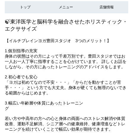
トップ
メニュー
店舗情報
🍃東洋医学と脳科学を融合させたホリスティック・
エクササイズ
【イルチブレインヨガ豊田スタジオ 3つのメリット！】
1.個別指導の充実
身体の状態はその方によって千差万別です。豊田スタジオではお
一人お一人丁寧に指導することを心がけています。 詳しくお話を
しながら、その方にあったトレーニングのアドバイスをします。
2.初心者でも安心
「ヨガは初めてなので不安・・・」「からだを動かすことが苦
手・・・」 という方でも大丈夫。身体が硬くても無理のないでき
る範囲からはじめます。
3.幅広い年齢層や体質にあったトレーニン
若い方や中高年の方への心と身体の両面へのストレス解消や体質
改善、運動不足解消、シニア層への健康維持、健康増進などトレ
ーニングを続けていくことで幅広い効果が期待できます。