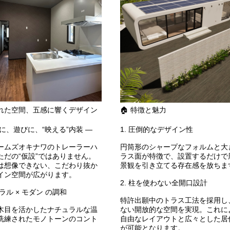
された空間、五感に響くデザイン
🏠 特徴と魅力
に、遊びに、“映える”内装 ―
1. 圧倒的なデザイン性
ームズオキナワのトレーラーハ
円筒形のシャープなフォルムと大
ただの“仮設”ではありません。
ラス面が特徴で、設置するだけで
は想像できない、こだわり抜か
景観を引き立てる存在感を放ちま
イン空間が広がります。
2. 柱を使わない全開口設計
ュラル × モダン の調和
特許出願中のトラス工法を採用し
木目を活かしたナチュラルな温
ない開放的な空間を実現。これに
洗練されたモノトーンのコント
自由なレイアウトと広々とした居
が可能となります。