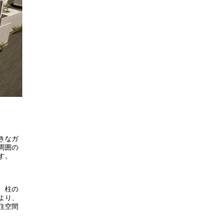
きなガ
周囲の
す。
、柱の
より、
住空間