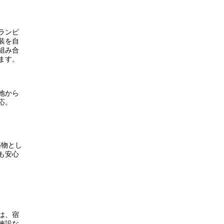
ランピ
装を自
組み合
ます。
地から
応。
築物とし
も安心
は、宿
施設な