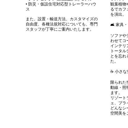
• 防災・仮設住宅対応型トレーラーハウ
観葉植物
ス
るでカフ
を演出。
また、設置・輸送方法、カスタマイズの
自由度、各種法規対応についても、専門
🛋️ 家
スタッフが丁寧にご案内いたします。
ソファや
わせてコ
インテリ
トータル
とを忘れ
た。
☕ 小さ
限られた
動線・照
ます。
リゾート
ェ、プラ
どんなシ
空間美を