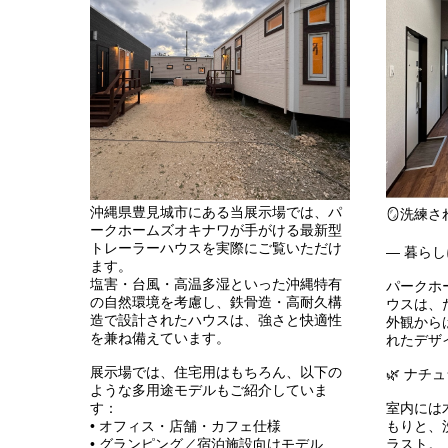
沖縄県豊見城市にある当展示場では、パ
🪞洗練
ークホームズオキナワが手がける最新型
トレーラーハウスを実際にご覧いただけ
― 暮らし
ます。
塩害・台風・高温多湿といった沖縄特有
パークホ
の自然環境を考慮し、鉄骨造・高耐久構
ウスは、
造で設計されたハウスは、強さと快適性
外観から
を兼ね備えています。
れたデザ
展示場では、住宅用はもちろん、以下の
🌿 ナチ
ような多用途モデルもご紹介していま
す：
室内には
• オフィス・店舗・カフェ仕様
もりと、
• グランピング／宿泊施設向けモデル
ラスト。