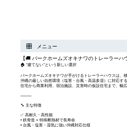
メニュー
【🚚 パークホームズオキナワのトレーラーハ
🏠 “建てない”という新しい選択
パークホームズオキナワが手がけるトレーラーハウスは、
沖縄の厳しい自然環境（塩害・台風・高温多湿）に対応す
住宅から商業利用、宿泊施設、災害時の仮設住宅まで、幅
⸻
🔧 主な特徴
✅ 高耐久・高性能
• 鉄骨造 × 特殊断熱材で長寿命
• 台風・塩害・湿気に強い沖縄対応仕様