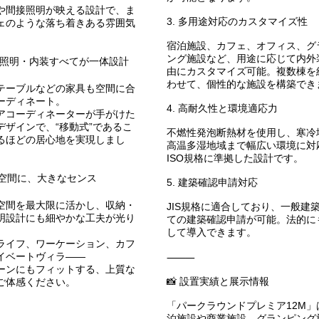
や間接照明が映える設計で、ま
3. 多用途対応のカスタマイズ性
ェのような落ち着きある雰囲気
宿泊施設、カフェ、オフィス、グ
ング施設など、用途に応じて内外
具・照明・内装すべてが一体設計
由にカスタマイズ可能。複数棟を
わせて、個性的な施設を構築でき
テーブルなどの家具も空間に合
ーディネート。
4. 高耐久性と環境適応力
アコーディネーターが手がけた
デザインで、“移動式”であるこ
不燃性発泡断熱材を使用し、寒冷
るほどの居心地を実現しまし
高温多湿地域まで幅広い環境に対
ISO規格に準拠した設計です。
な空間に、大きなセンス
5. 建築確認申請対応
空間を最大限に活かし、収納・
JIS規格に適合しており、一般建
明設計にも細やかな工夫が光り
ての建築確認申請が可能。法的に
して導入できます。
ライフ、ワーケーション、カフ
イベートヴィラ――
⸻
ーンにもフィットする、上質な
📸 設置実績と展示情報
ご体感ください。
「パークラウンドプレミア12M」
泊施設や商業施設、グランピング