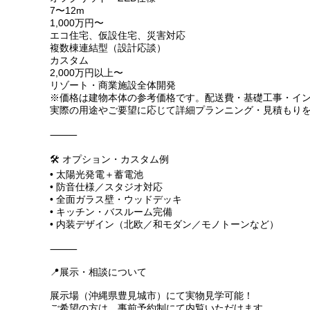
7〜12m
1,000万円〜
エコ住宅、仮設住宅、災害対応
複数棟連結型（設計応談）
カスタム
2,000万円以上〜
リゾート・商業施設全体開発
※価格は建物本体の参考価格です。配送費・基礎工事・イ
実際の用途やご要望に応じて詳細プランニング・見積もり
⸻
🛠️ オプション・カスタム例
• 太陽光発電＋蓄電池
• 防音仕様／スタジオ対応
• 全面ガラス壁・ウッドデッキ
• キッチン・バスルーム完備
• 内装デザイン（北欧／和モダン／モノトーンなど）
⸻
📍展示・相談について
展示場（沖縄県豊見城市）にて実物見学可能！
ご希望の方は、事前予約制にて内覧いただけます。