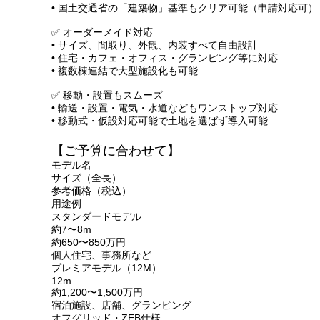
• 国土交通省の「建築物」基準もクリア可能（申請対応可）
✅ オーダーメイド対応
• サイズ、間取り、外観、内装すべて自由設計
• 住宅・カフェ・オフィス・グランピング等に対応
• 複数棟連結で大型施設化も可能
✅ 移動・設置もスムーズ
• 輸送・設置・電気・水道などもワンストップ対応
• 移動式・仮設対応可能で土地を選ばず導入可能
【ご予算に合わせて】
モデル名
サイズ（全長）
参考価格（税込）
用途例
スタンダードモデル
約7〜8m
約650〜850万円
個人住宅、事務所など
プレミアモデル（12M）
12m
約1,200〜1,500万円
宿泊施設、店舗、グランピング
オフグリッド・ZEB仕様