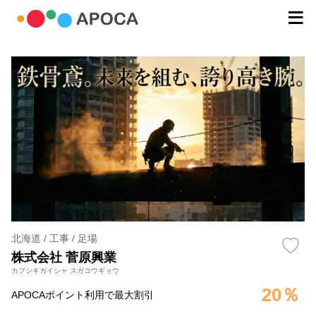
北海道 / 工事 / 足場
株式会社 菅原興業
カブシキガイシャ スガコウギョウ
20％
APOCAポイント利用で最大割引