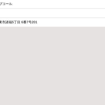
ブコール
大東市諸福5丁目 6番7号201