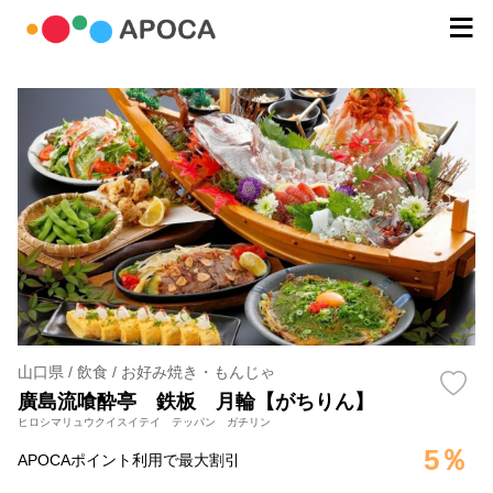
山口県 / 飲食 / お好み焼き・もんじゃ
廣島流喰酔亭 鉄板 月輪【がちりん】
ヒロシマリュウクイスイテイ テッパン ガチリン
5％
APOCAポイント利用で最大割引