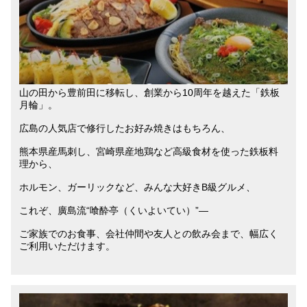
山の田から豊前田に移転し、創業から10周年を越えた「鉄板
月輪」。
広島の人気店で修行したお好み焼きはもちろん、
熊本県産馬刺し、宮崎県産地鶏など高級食材を使った鉄板料
理から、
ホルモン、ガーリックなど、みんな大好きB級グルメ、
これぞ、廣島流“喰酔亭（くいよいてい）”―
ご家族でのお食事、会社仲間や友人との飲み会まで、幅広く
ご利用いただけます。