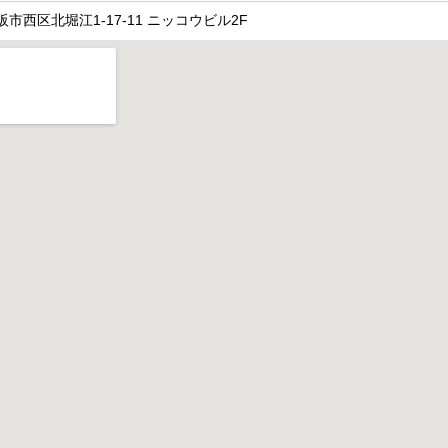
 大阪市西区北堀江1-17-11 ニッコウビル2F