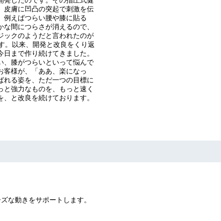
、皮膚に凹凸の突起で刺激を伝
、例えばつらい腰や膝に貼る
かな間につらさが消えるので、
ジックのようだと言われたのが
です。以来、開発と改良をくり返
今日まで作り続けてきました。
い、膝がつらいといって悩んで
お客様が、「ああ、楽になっ
ばれる姿を、ただ一つの目標に
っと強力なものを、もっと速く
を、と改良を続けております。
ムーズな動きをサポートします。