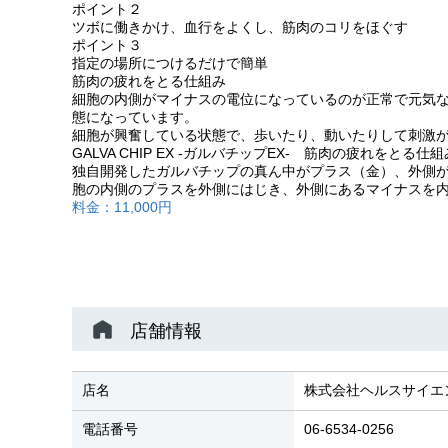
ポイント２
ツボに働きかけ、血行をよくし、筋肉のコリをほぐす
ポイント３
指定の場所につけるだけで簡単
筋肉の疲れをとる仕組み
細胞の内側がマイナスの電位になっているのが正常で元気
態になっています。
細胞が興奮している状態で、歩いたり、動いたりして刺激
GALVA CHIP EX -ガルバチップEX- 筋肉の疲れをとる仕組
独自開発したガルバチップの真ん中がプラス（金）、外側
胞の内側のプラスを外側にはじき、外側にあるマイナスを
料金：11,000円
店舗情報
店名
株式会社ヘルスサイエ
電話番号
06-6534-0256