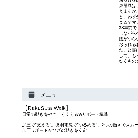
康器具は
えますが
と、わず
まるでマ
33年前
しながら
腰がつら
おられる
た」と喜
して、も
効くもの
メニュー
【RakuSuta Walk】
日常の動きをやさしく支えるWサポート構造
加圧で”支える”。微弱電流で”ゆるめる”。2つの働きでス
加圧サポートがひざの動きを安定