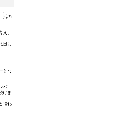
し、
生活の
考え、
。
根拠に
ーとな
ンパニ
続けま
と進化