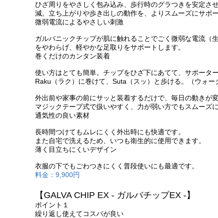
ひざ周りをやさしく包み込み、歩行時のグラつきを安定さ
減。立ち上がりや歩き出しの動作を、よりスムーズにサポ
微弱電流によるやさしい刺激
ガルバニックチップが肌に触れることでごく微弱な電流（
をやわらげ、軽やかな足取りをサポートします。
巻くだけのカンタン装着
使い方はとても簡単。チップをひざ下にあてて、サポータ
Raku（ラク）に巻けて、Suta（スッ）と歩ける。（ウォー
外出前や家事の前にサッと装着するだけで、毎日の動きが
マジックテープ式で扱いやすく、力が弱い方でもスムーズ
通気性の良い素材
長時間つけてもムレにくく外出時にも快適です。
また自宅で洗えるため、いつも衛生的に使用できます。
薄く目立ちにくいデザイン
衣服の下でもごわつきにくく普段使いにも最適です。
料金：9,900円
【GALVA CHIP EX - ガルバチップEX -】
ポイント１
繰り返し使えてコスパが良い