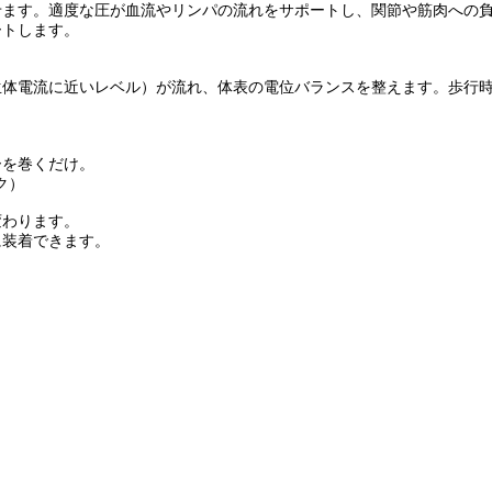
せます。適度な圧が血流やリンパの流れをサポートし、関節や筋肉への
ートします。
生体電流に近いレベル）が流れ、体表の電位バランスを整えます。歩行
ーを巻くだけ。
ク）
変わります。
に装着できます。