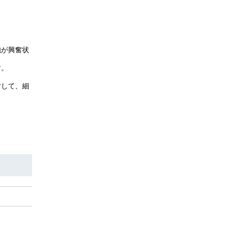
胞が興奮状
す。
対して、細