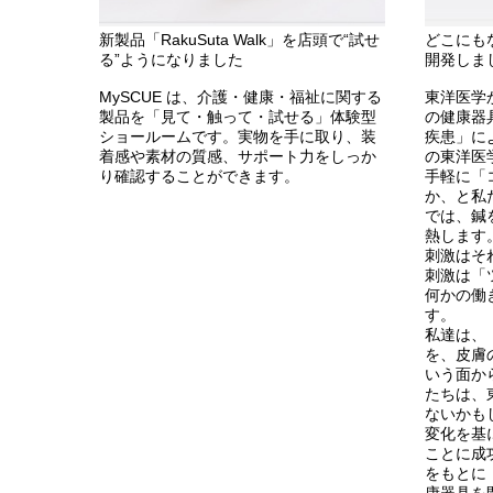
新製品「RakuSuta Walk」を店頭で“試せ
どこにも
る”ようになりました
開発しま
MySCUE は、介護・健康・福祉に関する
東洋医学
製品を「見て・触って・試せる」体験型
の健康器
ショールームです。実物を手に取り、装
疾患」に
着感や素材の質感、サポート力をしっか
の東洋医
り確認することができます。
手軽に「
か、と私
では、鍼
熱します
刺激はそ
刺激は「
何かの働
す。
私達は、
を、皮膚
いう面か
たちは、
ないかも
変化を基
ことに成
をもとに
康器具を