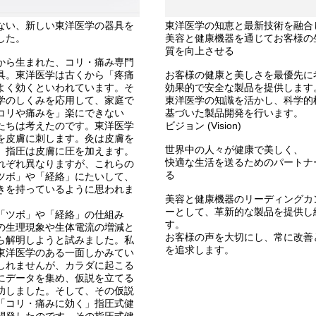
ない、新しい東洋医学の器具を
東洋医学の知恵と最新技術を融合
した。
美容と健康機器を通じてお客様の
質を向上させる
から生まれた、コリ・痛み専門
具。東洋医学は古くから「疼痛
お客様の健康と美しさを最優先に
よく効くといわれています。そ
効果的で安全な製品を提供します
学のしくみを応用して、家庭で
東洋医学の知識を活かし、科学的
コリや痛みを」楽にできない
基づいた製品開発を行います。
たちは考えたのです。東洋医学
ビジョン (Vision)
を皮膚に刺します。灸は皮膚を
世界中の人々が健康で美しく、
。指圧は皮膚に圧を加えます。
快適な生活を送るためのパートナ
れぞれ異なりますが、これらの
る
ツボ」や「経絡」にたいして、
きを持っているように思われま
美容と健康機器のリーディングカ
ーとして、革新的な製品を提供し
「ツボ」や「経絡」の仕組み
す。
の生理現象や生体電流の増減と
お客様の声を大切にし、常に改善
ら解明しようと試みました。私
を追求します。
東洋医学のある一面しかみてい
しれませんが、カラダに起こる
にデータを集め、仮説を立てる
功しました。そして、その仮説
「コリ・痛みに効く」指圧式健
開発したのです。その指圧式健