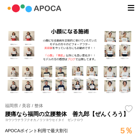
福岡県 / 美容 / 整体
腰痛なら福岡の立腰整体 善九郎【ぜんくろう】
ヨウツウナラフクオカノリツヨウセイタイ ゼンクロウ
5％
APOCAポイント利用で最大割引