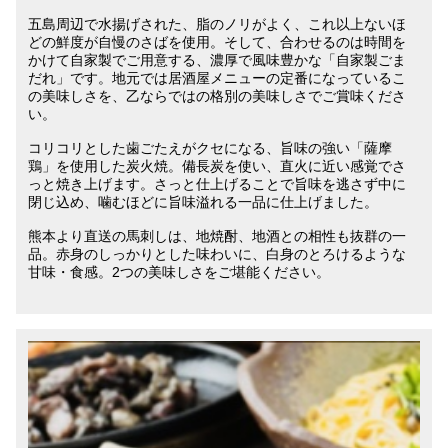
五島周辺で水揚げされた、脂のノリがよく、これ以上ないほ
どの鮮度が自慢のさばを使用。そして、合わせるのは時間を
かけて自家製でご用意する、濃厚で風味豊かな「自家製ごま
だれ」です。地元では居酒屋メニューの定番になっているこ
の美味しさを、乙ならではの格別の美味しさでご賞味くださ
い。
コリコリとした歯ごたえがクセになる、旨味の強い「薩摩
鶏」を使用した炭火焼。備長炭を使い、直火に近い感覚でさ
っと焼き上げます。さっと仕上げることで旨味を逃さず中に
閉じ込め、噛むほどに旨味溢れる一品に仕上げました。
熊本より直送の馬刺しは、地焼酎、地酒との相性も抜群の一
品。赤身のしっかりとした味わいに、白身のとろけるような
甘味・食感。2つの美味しさをご堪能ください。