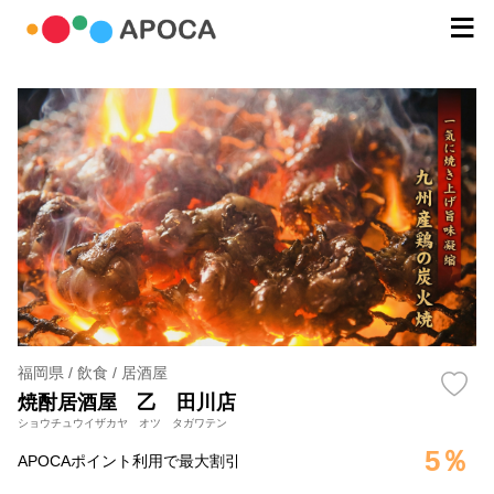
福岡県 / 飲食 / 居酒屋
焼酎居酒屋 乙 田川店
ショウチュウイザカヤ オツ タガワテン
5％
APOCAポイント利用で最大割引