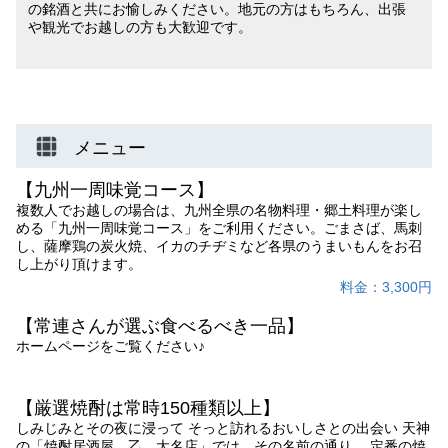
の銘酒と共にお愉しみください。地元の方はもちろん、出張
や観光でお越しの方も大歓迎です。
メニュー
【九州一周味覚コース】
複数人でお越しの場合は、九州全県の名物料理・郷土料理が楽し
める「九州一周味覚コース」をご利用ください。ごまさば、馬刺
し、薩摩鶏の炭火焼、イカのチヂミなど各県のうまいもんをお召
し上がり頂けます。
料金：3,300円
【常連さんが選ぶ食べるべき一品】
ホームページをご覧ください♪
【厳選焼酎は常時150種類以上】
しみじみとその夜に浸って そっと訪れるおいしさとの出会い 天神
の「焼酎居酒屋 乙 大名店」では、その名前の通り、 定番の焼