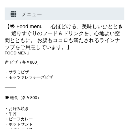
メニュー
【🌟 Food menu — 心ほどける、美味しいひととき
— 選りすぐりのフード＆ドリンクを、心地よい空
間とともに。 お腹もココロも満たされるラインナ
ップをご用意しています。】
FOOD MENU
🍕 ピザ（各￥800）
・サラミピザ
・モッツァレラチーズピザ
⸻
🍽 軽食（各￥800）
・お好み焼き
・牛丼
・ビーフカレー
・ホットサンド