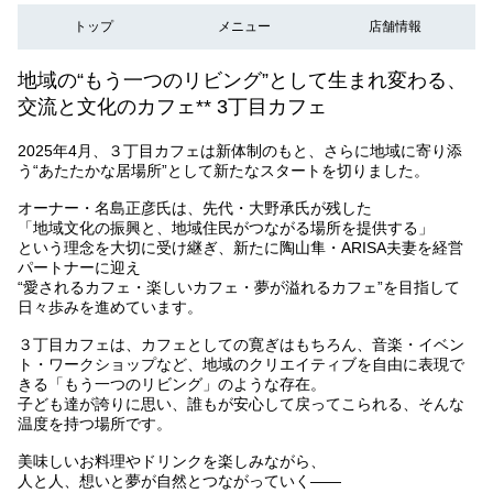
トップ
メニュー
店舗情報
地域の“もう一つのリビング”として生まれ変わる、
交流と文化のカフェ** 3丁目カフェ
2025年4月、３丁目カフェは新体制のもと、さらに地域に寄り添
う“あたたかな居場所”として新たなスタートを切りました。
オーナー・名島正彦氏は、先代・大野承氏が残した
「地域文化の振興と、地域住民がつながる場所を提供する」
という理念を大切に受け継ぎ、新たに陶山隼・ARISA夫妻を経営
パートナーに迎え
“愛されるカフェ・楽しいカフェ・夢が溢れるカフェ”を目指して
日々歩みを進めています。
３丁目カフェは、カフェとしての寛ぎはもちろん、音楽・イベン
ト・ワークショップなど、地域のクリエイティブを自由に表現で
きる「もう一つのリビング」のような存在。
子ども達が誇りに思い、誰もが安心して戻ってこられる、そんな
温度を持つ場所です。
美味しいお料理やドリンクを楽しみながら、
人と人、想いと夢が自然とつながっていく――