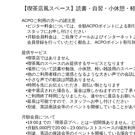
【喫茶店風スペース】読書・自習・小休憩・
ACPOご利用の方への諸注意
•ビジター料金については、全額ACPOポイントによる割
スタッフにお申し付けください
•月額会員料金は、ご自身でメールおよびインターネット
会員登録を行っていただく都合上、ACPOポイント割引
提供サービス
•喫茶店ではありません
•喫茶風のスペースのみ提供するサービスとなります
•場所について読書や勉強、小休憩、軽い雑談用のスペー
•他のご利用者様のご迷惑となるような大きい声での会話
•小さな声での歓談は問題ありません
•時間を先にお伝えいただき、前払い制となります
•途中退店された場合も、返金は致しかねますのでご了承
•ご利用終了時間になりましたら、速やかに退店をお願い
•延長は可能ですので、スタッフへお申し付けください
•別途、英語座談会等のイベントを開催していることがあ
月額会員について
•19:00までの「喫茶店プペ」とは一切関係ありません。
•月額5,000円で20:00～23:00のレストスペースの場
•別途、英語の座談会等のイベントを開催している場合で