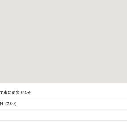
て東に徒歩 約1分
付 22:00）