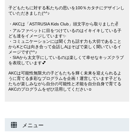
子どもたちに対する私たちの思いを100％カタチにデザインし
ていただきました(^^♪
・AKCは「ASTRUSIA Kids Club」頭文字から取りました✌
・アルファベットに目をつけているのはイキイキしている子
ども達をイメージしています✨
・コミュニケーションには聞く力も話す力も大切であること
からKとCは向き合って会話しAはそばで楽しく聞いているイ
メージです(^^♪
・SIAから太文字にしているのは楽しくて幸せなキッズクラブ
を表現しています💕
AKCは可能性無限大の子どもたちを輝く未来を迎えられるよ
うに育てる多彩なプログラムを企画！運営しています子ども
たちが楽しみながら自分の可能性と才能を自分自身で育てる
AKCのプログラムをぜひ活用してください☺
メニュー