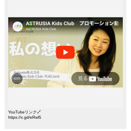
YouTubeリンク🔗
https://x.gd/eRwl5