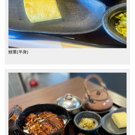
鰻重(半身)