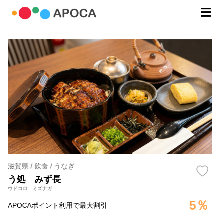
滋賀県 / 飲食 / うなぎ
う処 みず長
ウドコロ ミズナガ
5％
APOCAポイント利用で最大割引