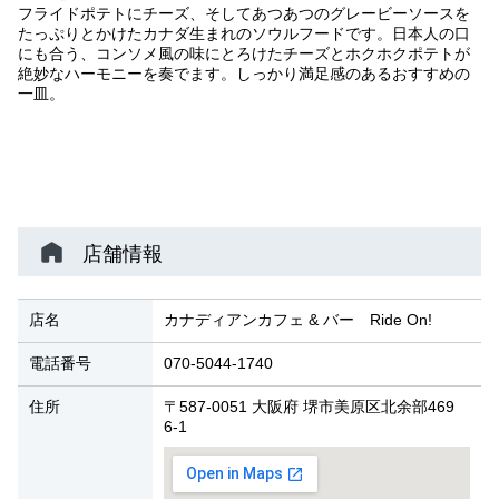
フライドポテトにチーズ、そしてあつあつのグレービーソースを
たっぷりとかけたカナダ生まれのソウルフードです。日本人の口
にも合う、コンソメ風の味にとろけたチーズとホクホクポテトが
絶妙なハーモニーを奏でます。しっかり満足感のあるおすすめの
一皿。
店舗情報
店名
カナディアンカフェ & バー Ride On!
電話番号
070-5044-1740
住所
〒587-0051 大阪府 堺市美原区北余部469
6-1