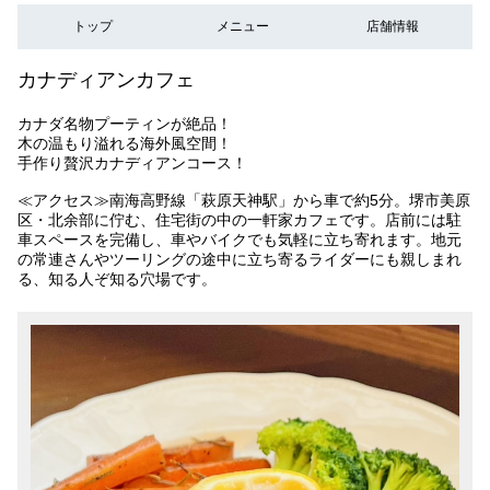
トップ
メニュー
店舗情報
カナディアンカフェ
カナダ名物プーティンが絶品！
木の温もり溢れる海外風空間！
手作り贅沢カナディアンコース！
≪アクセス≫南海高野線「萩原天神駅」から車で約5分。堺市美原
区・北余部に佇む、住宅街の中の一軒家カフェです。店前には駐
車スペースを完備し、車やバイクでも気軽に立ち寄れます。地元
の常連さんやツーリングの途中に立ち寄るライダーにも親しまれ
る、知る人ぞ知る穴場です。