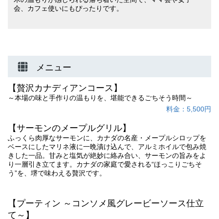
会、カフェ使いにもぴったりです。
メニュー
【贅沢カナディアンコース】
～本場の味と手作りの温もりを、堪能できるごちそう時間～
料金：5,500円
【サーモンのメープルグリル】
ふっくら肉厚なサーモンに、カナダの名産・メープルシロップを
ベースにしたマリネ液に一晩漬け込んで、アルミホイルで包み焼
きした一品。甘みと塩気が絶妙に絡み合い、サーモンの旨みをよ
り一層引き立てます。カナダの家庭で愛される“ほっこりごちそ
う”を、堺で味わえる贅沢です。
【プーティン ～コンソメ風グレービーソース仕立
て～】