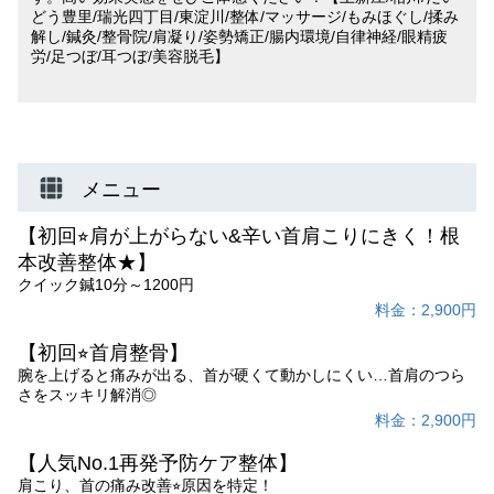
どう豊里/瑞光四丁目/東淀川/整体/マッサージ/もみほぐし/揉み
解し/鍼灸/整骨院/肩凝り/姿勢矯正/腸内環境/自律神経/眼精疲
労/足つぼ/耳つぼ/美容脱毛】
メニュー
【初回⭐︎肩が上がらない&辛い首肩こりにきく！根
本改善整体★】
クイック鍼10分～1200円
料金：2,900円
【初回⭐︎首肩整骨】
腕を上げると痛みが出る、首が硬くて動かしにくい…首肩のつら
さをスッキリ解消◎
料金：2,900円
【人気No.1再発予防ケア整体】
肩こり、首の痛み改善⭐︎原因を特定！