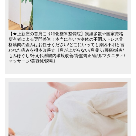
【★上新庄の首肩こり特化整体整骨院】実績多数☆国家資格
所有者による専門整体！本当に辛いお身体の不調ストレス骨
格筋肉の歪みはお任せください!どこにいっても原因不明と言
われた痛みを根本改善☆《肩が上がらない/肩凝り/腰痛/鍼灸/
もみほぐし/冷え代謝腸内環境改善/骨盤矯正/産後/マタニティ/
マッサージ/美容鍼/脱毛》