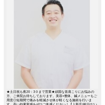
★土日祝も夜20：3０まで営業★頑固な首肩こりにお悩みの
方、ご来院お待ちしております。美容×整体、鍼メニューもご
用意◎短期間で痛みを軽減させ体が軽くなる施術を行いま
す。高い効果実感をぜひご体感ください！【上新庄/相川/だい