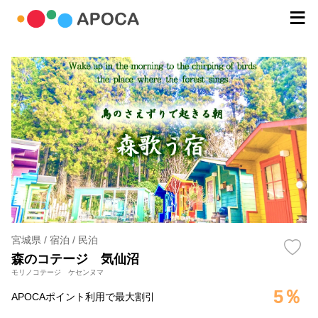
宮城県 / 宿泊 / 民泊
森のコテージ 気仙沼
モリノコテージ ケセンヌマ
5％
APOCAポイント利用で最大割引