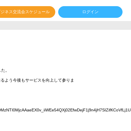
ビジネス交流会スケジュール
ログイン
した。
来るよう今後もサービスを向上して参りま
MzNTI0MjcAAaeEX0v_iiWEe54QXj02EfwDejF1j9n4jH7SIZifKCoVfLj1U