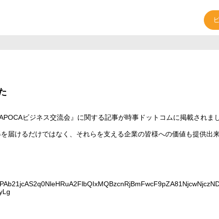
た
APOCAビジネス交流会』に関する記事が時事ドットコムに掲載されま
お得を届けるだけではなく、それらを支える企業の皆様への価値も提供出
d=PAb21jcAS2q0NleHRuA2FlbQIxMQBzcnRjBmFwcF9pZA81NjcwNjczND
yLg