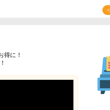
お得に！
説！