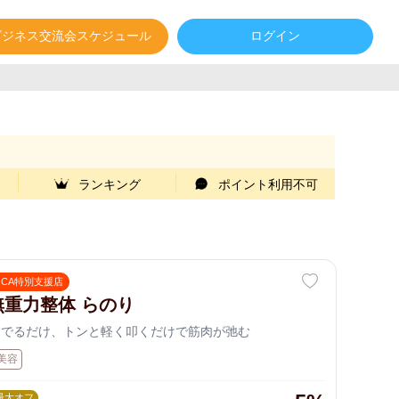
ビジネス交流会スケジュール
ログイン
ランキング
ポイント利用不可
OCA特別支援店
無重力整体 らのり
なでるだけ、トンと軽く叩くだけで筋肉が弛む
美容
最大オフ