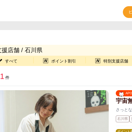
援店舗 / 石川県
すべて
ポイント割引
特別支援店舗
1
件
AP
宇宙
さっと
石川県
ポイント