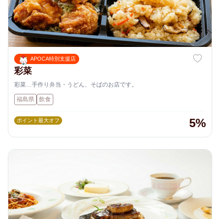
APOCA特別支援店
彩菜
彩菜…手作り弁当・うどん、そばのお店です。
福島県
飲食
5%
ポイント最大オフ