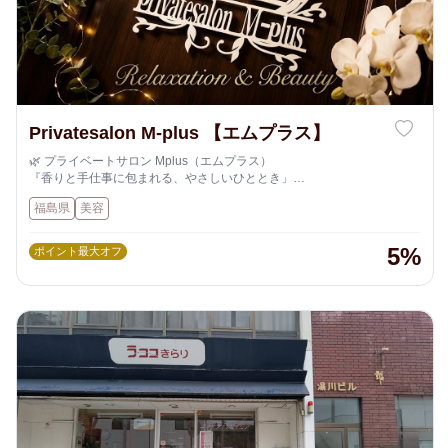
Privatesalon M-plus 【エムプラス】
🌿 プライベートサロン Mplus（エムプラス）
『香りと手仕事に包まれる、やさしいひととき」
「日々の忙しさから少し離れて、心と身体をゆるめる時間を」
福島県
美容
アロママッサージやミニチュアフードクラフトを通して、
「私を大切にする静かなひととき」をご提案します。
5%
ポイント最大オフ
✨アロマの香りに包まれて、深く呼吸するようなマッサージ
✨手のひらサイズの小さな世界に、ときめきを詰め込むクラフト体験
どのメニューも、初めての方でも安心して楽しめる優しいメニューをご
用意しています。
香り・色・手ざわり...五感で感じる癒しの時間を、是非ご体感くださ
い。