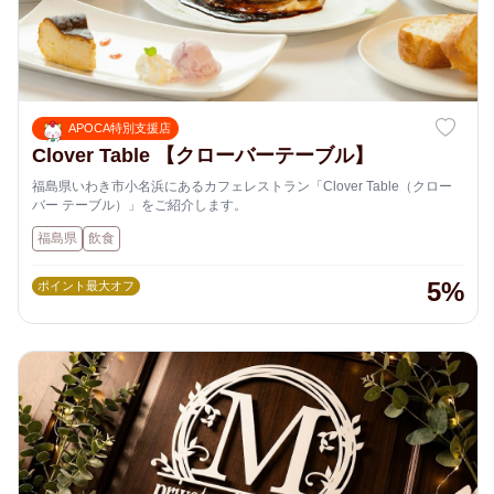
APOCA特別支援店
Clover Table 【クローバーテーブル】
福島県いわき市小名浜にあるカフェレストラン「Clover Table（クロー
バー テーブル）」をご紹介します。
福島県
飲食
5%
ポイント最大オフ