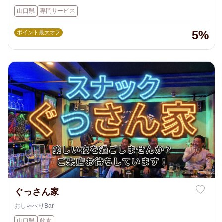
山口県
専門サービス
5%
ポイント最大オフ
ぐっさん家
おしゃべりBar
山口県
飲食