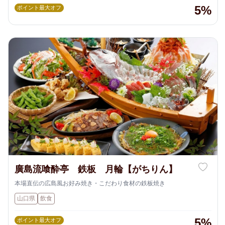
5%
ポイント最大オフ
廣島流喰酔亭 鉄板 月輪【がちりん】
本場直伝の広島風お好み焼き・こだわり食材の鉄板焼き
山口県
飲食
5%
ポイント最大オフ