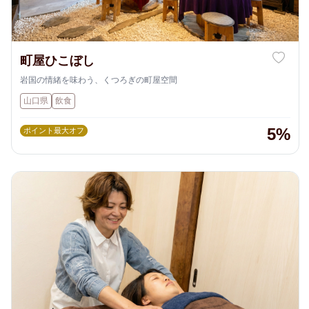
町屋ひこぼし
岩国の情緒を味わう、くつろぎの町屋空間
山口県
飲食
5%
ポイント最大オフ