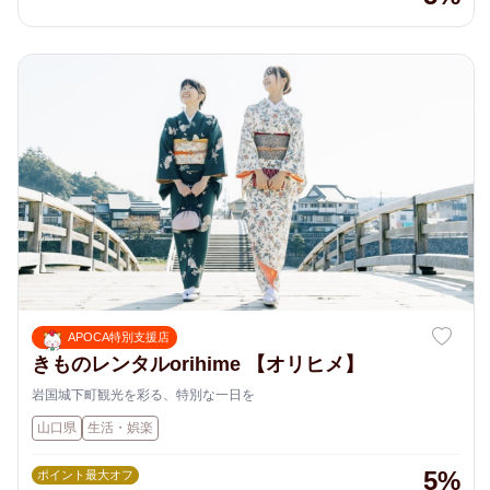
APOCA特別支援店
きものレンタルorihime 【オリヒメ】
岩国城下町観光を彩る、特別な一日を
山口県
生活・娯楽
5%
ポイント最大オフ