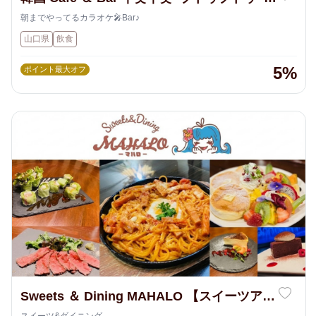
周南店
朝までやってるカラオケ🎤Bar♪
山口県
飲食
5%
ポイント最大オフ
Sweets ＆ Dining MAHALO 【スイーツアン
ドダイニングマハロ】