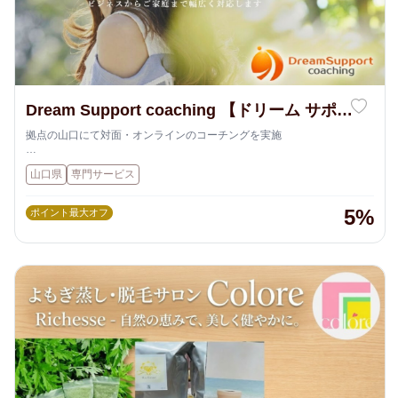
Dream Support coaching 【ドリーム サポー
ト コーチング】
拠点の山口にて対面・オンラインのコーチングを実施
子どもたちの夢をかなえたい」という思いから教員になりましたが、本
山口県
専門サービス
当に夢をかなえるために必要なの知識や技能ではなく、マインドのあり
方なのだと知り、プロコーチの道を進むことを決めました。
コーチングや教育への熱意、日々研鑽する姿勢は、誰にも負けません。
5%
ポイント最大オフ