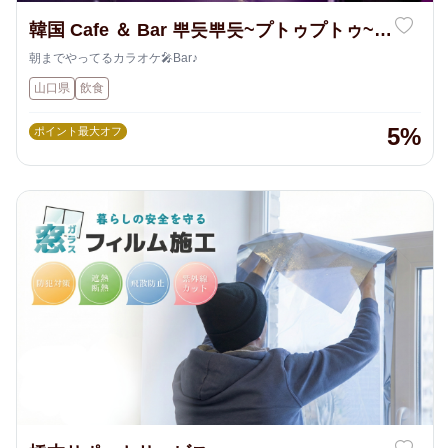
韓国 Cafe ＆ Bar 뿌듯뿌듯~プトゥプトゥ~
湯田店
朝までやってるカラオケ🎤Bar♪
山口県
飲食
5%
ポイント最大オフ