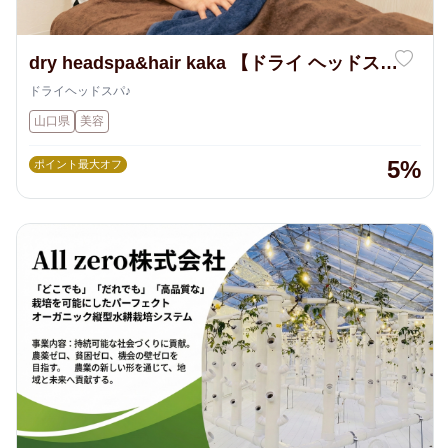
dry headspa&hair kaka 【ドライ ヘッドスパ
アンドヘア カカ】
ドライヘッドスパ♪
山口県
美容
5%
ポイント最大オフ