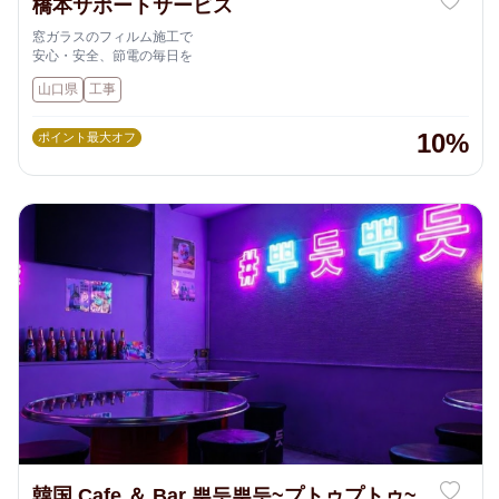
橋本サポートサービス
窓ガラスのフィルム施工で
安心・安全、節電の毎日を
山口県
工事
10%
ポイント最大オフ
韓国 Cafe ＆ Bar 뿌듯뿌듯~プトゥプトゥ~