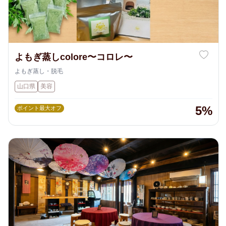
よもぎ蒸しcolore〜コロレ〜
よもぎ蒸し・脱毛
山口県
美容
5%
ポイント最大オフ