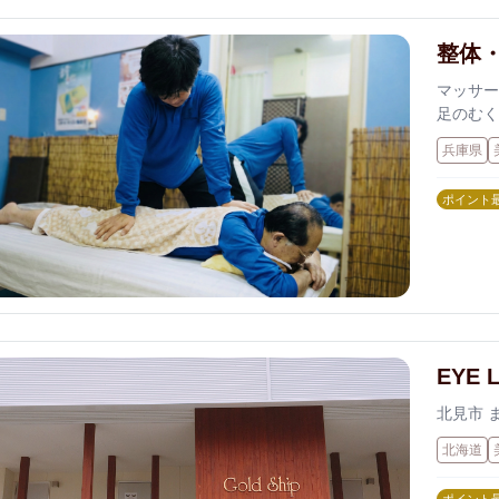
整体
マッサー
足のむく
ッサージ
兵庫県
ポイント
EYE 
北見市 
北海道