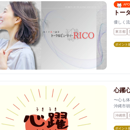
AP
トータ
優しく流
東京都
ポイント
心躍
〜心も体
沖縄市胡
く”する
沖縄県
い施術で
ロン。 
ポイント