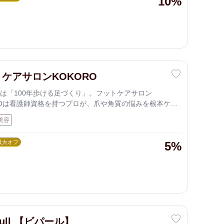
10%
、あなたの「なんだか疲れがとれないなぁ」を笑顔に変
ケアサロンKOKORO
は「100年歩ける足づくり」。フットケアサロン
ROは看護師資格を持つプロが、爪や角質の悩みを根本ケ
自分の足で笑顔で歩き続ける、健やかな未来をサポート
美容
最大オフ
5%
pull 【ビパール】