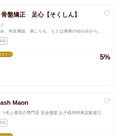
・骨盤矯正 足心【そくしん】
ジ
み、外反拇趾、肩こりも、もとは身体のゆがみから。マ
も受付中。
美容
最大オフ
5%
Lash Maon
まつ毛と眉毛の専門店 完全個室 お子様同伴来店歓迎◎
美容