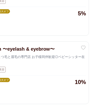
美容
最大オフ
5%
n 〜eyelash & eyebrow〜
まつ毛と眉毛の専門店 お子様同伴歓迎◎ベビーシッター在
美容
最大オフ
10%