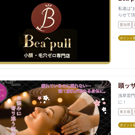
私達は"
らせて頂
愛知県
ポイント
頭ッサ
浅草雷門
に！
東京都
ポイント