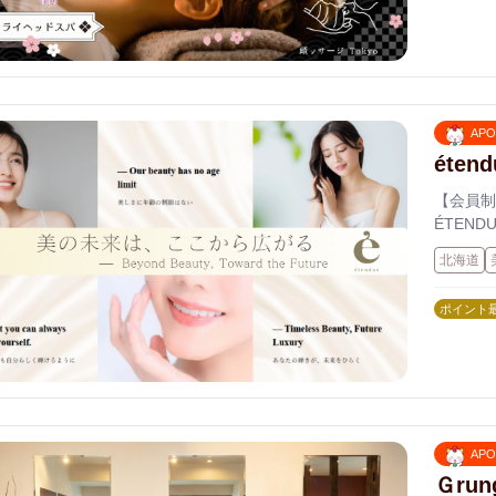
AP
éte
【会員制
ÉTEN
い提案型
北海道
性を最大
なたらし
ポイント
AP
Ｇru