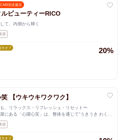
OCA特別支援店
ルビューティーRICO
して、内側から輝く
美容
最大オフ
20%
心笑 【ウキウキワクワク】
も、リラックス・リフレッシュ・リセット〜
屋にある「心躍心笑」は、整体を通じて“うきうき わくわ
毎日をサポートする癒しの空間です。 ポキポキしない優し
美容
、子どもから高齢者、妊産婦まで安心して通える整体サ
女性整体師による丁寧なカウンセリングと、心身に寄り添
最大オフ