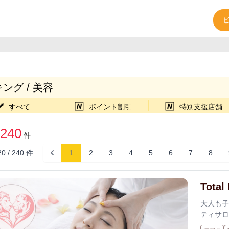
ング / 美容
すべて
ポイント割引
特別支援店舗
240
件
20
/
240
件
1
2
3
4
5
6
7
8
Tota
大人も子
ティサロ