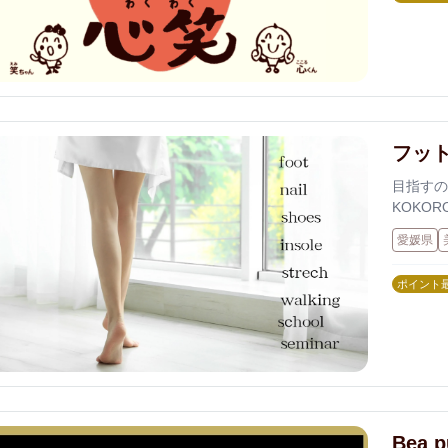
う施術で
えます。
フット
目指すの
KOKO
ア。一生
愛媛県
します。
ポイント
Bea 