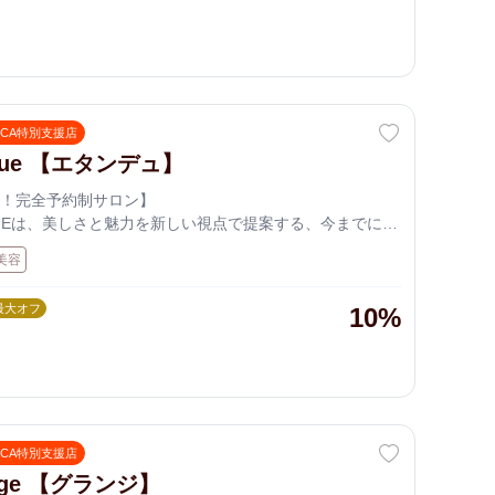
OCA特別支援店
ndue 【エタンデュ】
！完全予約制サロン】
DUEは、美しさと魅力を新しい視点で提案する、今までにな
サロンです。性別や年齢にとらわれず、一人ひとりの個
美容
限に引き出し、未来へと続く輝きをデザインします。あ
さが広がる、その第一歩をÉTENDUEから。
最大オフ
10%
OCA特別支援店
nge 【グランジ】