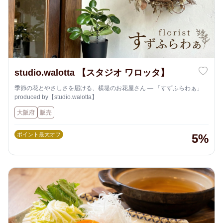
studio.walotta 【スタジオ ワロッタ】
季節の花とやさしさを届ける、横堤のお花屋さん ― 「すずふらわぁ」
produced by【studio.walotta】
大阪府
販売
ポイント最大オフ
5%