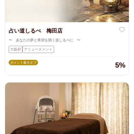
占い道しるべ 梅田店
〜 あなたの夢と希望を開く道しるべに 〜
大阪府
アミューズメント
ポイント最大オフ
5%