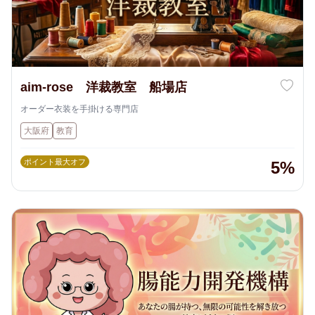
aim-rose 洋裁教室 船場店
オーダー衣装を手掛ける専門店
大阪府
教育
ポイント最大オフ
5%