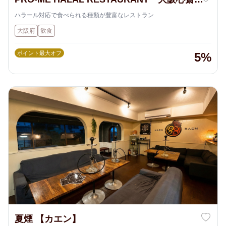
店
ハラール対応で食べられる種類が豊富なレストラン
大阪府
飲食
ポイント最大オフ
5%
夏煙 【カエン】