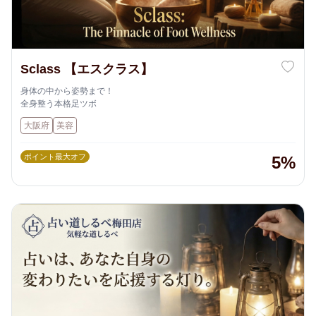
Sclass 【エスクラス】
身体の中から姿勢まで！
全身整う本格足ツボ
大阪府
美容
ポイント最大オフ
5%