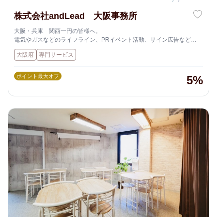
株式会社andLead 大阪事務所
大阪・兵庫 関西一円の皆様へ。
電気やガスなどのライフライン、PRイベント活動、サイン広告など
企業や家庭の環境向上を広く長く、サポートいたします。
大阪府
専門サービス
私たちは、人と人を「つなぐ」、事業を「広げる」アンドリードです。
ポイント最大オフ
5%