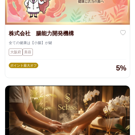
株式会社 腸能力開発機構
全ての健康は【小腸】が鍵
大阪府
美容
ポイント最大オフ
5%