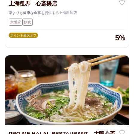
上海租界 心斎橋店
家よりも健康な食事を提供する上海料理店
大阪府
飲食
ポイント最大オフ
5%
PRO-ME HALAL RESTAURANT 大阪心斎橋