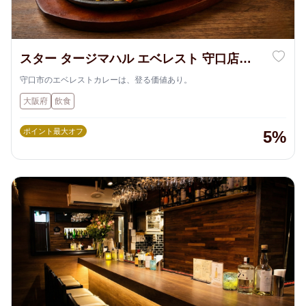
スター タージマハル エベレスト 守口店
【STAR TAJMAHAL EVEREST】
守口市のエベレストカレーは、登る価値あり。
大阪府
飲食
ポイント最大オフ
5%