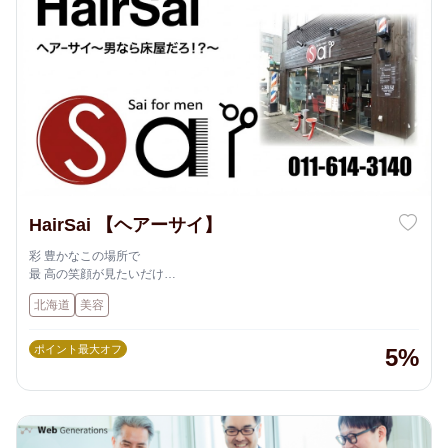
HairSai 【ヘアーサイ】
彩 豊かなこの場所で
最 高の笑顔が見たいだけ
歳 など関係なく
北海道
美容
再 び輝けるように
Hair Sai がお手伝いします ！
ポイント最大オフ
5%