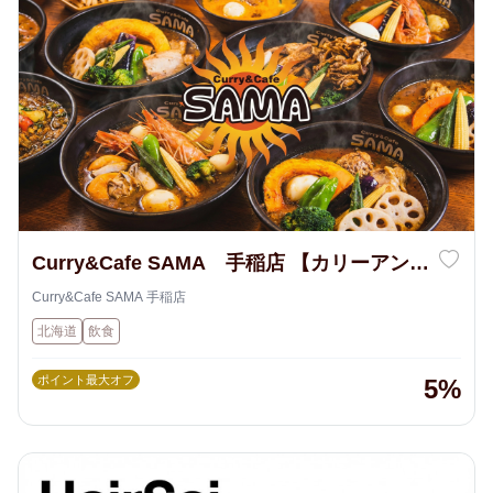
Curry&Cafe SAMA 手稲店 【カリーアンド
カフェ サマ】
Curry&Cafe SAMA 手稲店
北海道
飲食
ポイント最大オフ
5%