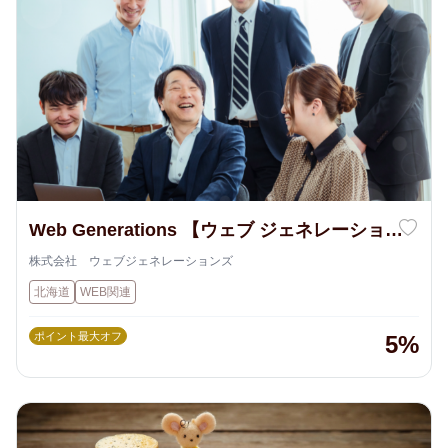
Web Generations 【ウェブ ジェネレーション
ズ】
株式会社 ウェブジェネレーションズ
北海道
WEB関連
ポイント最大オフ
5%