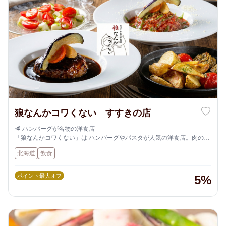
狼なんかコワくない すすきの店
🥩 ハンバーグが名物の洋食店
「狼なんかコワくない」は ハンバーグやパスタが人気の洋食店。肉の旨
味を活かした料理が楽しめます。
北海道
飲食
ポイント最大オフ
5%