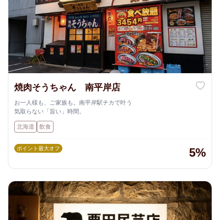
焼肉そうちゃん 南平岸店
お一人様も、ご家族も。南平岸駅チカで叶う
気取らない「旨い」時間。
北海道
飲食
ポイント最大オフ
5%