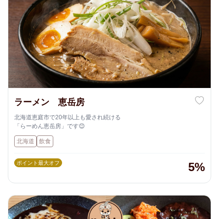
ラーメン 恵岳房
北海道恵庭市で20年以上も愛され続ける
「らーめん恵岳房」です😊
北海道
飲食
ポイント最大オフ
5%