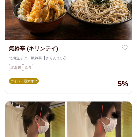
氣鈴亭 (キリンテイ)
北海道そば 氣鈴亭【きりんてい】
北海道
飲食
ポイント最大オフ
5%