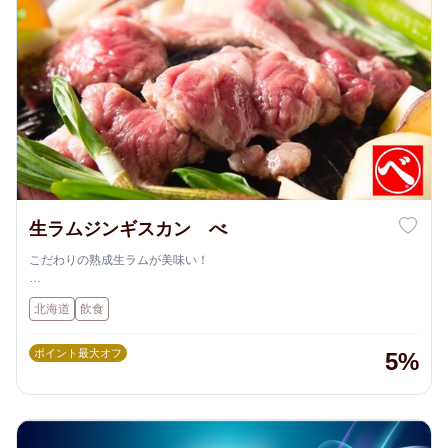
生ラムジンギスカン べ
こだわりの熟成生ラムが美味い！
オーストラリア・ニュージーランド・アイスランド・北海道などから仕
北海道
飲食
入れたラムを、店主自ら丁寧にさばいて熟成。
その結果、旨味が濃く、柔らかい肉質の生ラムやマトンが味わえます
ポイント最大オフ
5%