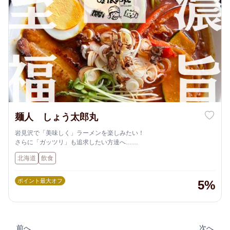
麺人 しょう太郎丸
岩見沢で「美味しく」ラーメンを楽しみたい！
さらに「ガッツリ」も追求したい方達へ……
北海道
飲食
ポイント最大オフ
5%
前へ
次へ