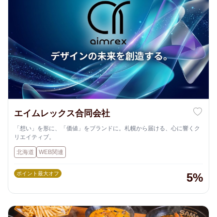
エイムレックス合同会社
「想い」を形に、「価値」をブランドに。札幌から届ける、心に響くク
リエイティブ。
北海道
WEB関連
ポイント最大オフ
5%