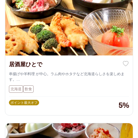
居酒屋ひとで
串揚げや羊料理 が中心。ラム肉やホタテなど北海道らしさを楽しめま
す。
店内はカジュアルで、飲み会・二次会・友達とのハシゴにも使いやすい
北海道
飲食
雰囲気です✨
ポイント最大オフ
5%