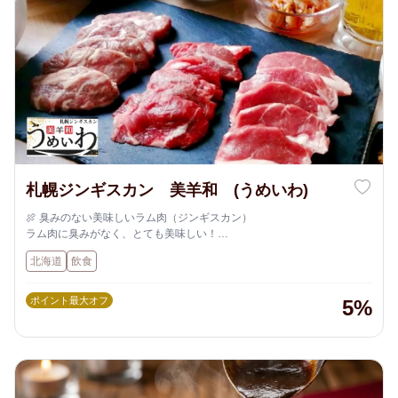
札幌ジンギスカン 美羊和 (うめいわ)
🍖 臭みのない美味しいラム肉（ジンギスカン）
ラム肉に臭みがなく、とても美味しい！
初めてでも食べやすいです✨
北海道
飲食
ポイント最大オフ
5%