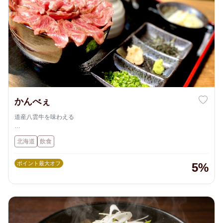
かんべぇ
道産八雲牛を味わえる
「かんべぇ。」は 道産八雲牛 を使った料理が特徴で、
北海道
飲食
・八雲牛の炙りたたき
・牛まぶし御膳
・上牛かつ など
ポイント最大オフ
5%
肉料理が評判の居酒屋です。ランチでもディナーでも 本格肉料理が楽し
める点が人気です。