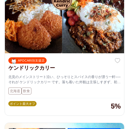
APOCA特別支援店
ケンドリックカリー
北見のメインストリート沿い、ひっそりとスパイスの香りが漂う一軒──
それが ケンドリックカリー です。落ち着いた外観は主張しすぎず、初め
てでも入りやすい雰囲気。通りを歩いていてふと立ち寄りたくなる、そ
北海道
飲食
んな佇まいが魅力です。
店内は木の温もりを感じるナチュラルな設えで、カジュアルながらも整
ポイント最大オフ
5%
ったテーブル配置。ひとりでもグループでも居心地よく過ごせる空間作
りがされており、8名対応の個室もあるため、大切な集まりにも利用し
やすい構成です。落ち着いた照明と清潔感ある内装が、スパイスの効い
た一皿をより引き立てます。