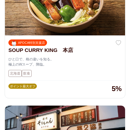
APOCA特別支援店
SOUP CURRY KING 本店
ひと口で、格の違いを知る。
極上のWスープ、降臨。
北海道
飲食
ポイント最大オフ
5%