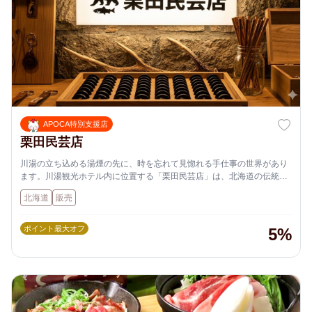
APOCA特別支援店
栗田民芸店
川湯の立ち込める湯煙の先に、時を忘れて見惚れる手仕事の世界があり
ます。川湯観光ホテル内に位置する「栗田民芸店」は、北海道の伝統的
な木彫り職人の技と、アイヌ文化の精神性を今に伝える民芸の宝庫。
北海道
販売
​一つひとつ表情の異なる木彫作品や、繊細なアイヌ文様が施された工芸
品の数々。それらは単なる装飾ではなく、この地の厳しい自然と共に生
きてきた人々の「祈り」と「誇り」の結晶です。名湯に癒やされた後
ポイント最大オフ
5%
は、職人の指先から生まれた温もりに触れ、あなただけの「旅の欠片」
を探してみませんか。