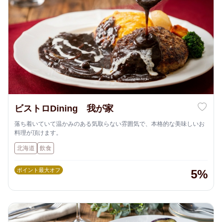
ビストロDining 我が家
落ち着いていて温かみのある気取らない雰囲気で、本格的な美味しいお
料理が頂けます。
北海道
飲食
ポイント最大オフ
5%